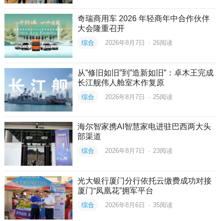
奇瑞商用车 2026 年轻商年中合作伙伴
大会隆重召开
综合
2026年8月7日
·
26
阅读
从”修旧如旧”到”造新如旧”：卓木王完成
长江舰伟人舱室木作复原
综合
2026年8月7日
·
25
阅读
海尔智家携AI智慧家电进驻巴西两大头
部渠道
综合
2026年8月7日
·
23
阅读
光大银行厦门分行依托云缴费成功对接
厦门“凤凰花”拥军平台
综合
2026年8月6日
·
35
阅读