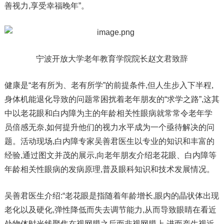
善视力,享受幸福晚年”。
宁波开放大学老年教育学院院长赵文君致辞
健康是“老有所为、老有所学”的前提条件,但人生步入下半程,
身体机能退化导致的问题常困扰着老年朋友的“求学之路”,这其
中以老花眼和白内障为主的年龄相关性眼病就常常令老年学
员倍感无奈,如何提升他们的视力水平成为一个亟待解决的问
题。活动现场,白内障专家吴善君医生以专业的知识和丰富的
经验,通过图文并茂的展示,向老年朋友介绍老花眼、白内障等
年龄相关性眼病的发病原理,普及眼科知识和技术发展情况。
吴善君医生介绍:“老花眼是指随着年龄增长,眼内的晶状体出现
老化以及硬化,弹性降低而失去调节能力,从而导致眼睛在看近
处物体时光线聚焦在视网膜之后而非视网膜上,进而产生视近