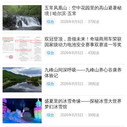
五常凤凰山：空中花园里的高山避暑秘
境 | 哈尔滨·五常
综合
2026年8月6日
·
37
阅读
双冠登顶，质领未来！奇瑞商用车荣获
国家级动力电池安全赛事双赛道一等奖
综合
2026年8月6日
·
43
阅读
九峰山间深呼吸——九峰山养心谷康养
体验记
综合
2026年8月5日
·
38
阅读
盛夏里的冰雪奇缘——探秘冰雪大世界
梦幻冰雪馆
综合
2026年8月5日
·
39
阅读