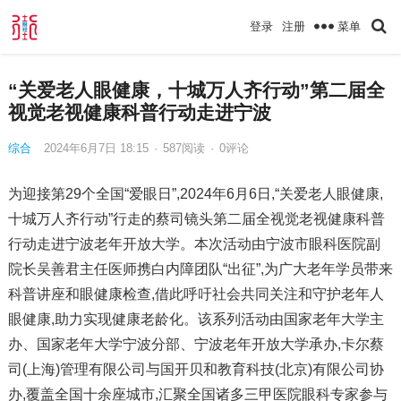
菜单
登录
注册
“关爱老人眼健康，十城万人齐行动”第二届全
视觉老视健康科普行动走进宁波
综合
2024年6月7日 18:15
·
587
阅读
·
0评论
为迎接第29个全国“爱眼日”,2024年6月6日,“关爱老人眼健康,
十城万人齐行动”行走的蔡司镜头第二届全视觉老视健康科普
行动走进宁波老年开放大学。本次活动由宁波市眼科医院副
院长吴善君主任医师携白内障团队“出征”,为广大老年学员带来
科普讲座和眼健康检查,借此呼吁社会共同关注和守护老年人
眼健康,助力实现健康老龄化。该系列活动由国家老年大学主
办、国家老年大学宁波分部、宁波老年开放大学承办,卡尔蔡
司(上海)管理有限公司与国开贝和教育科技(北京)有限公司协
办,覆盖全国十余座城市,汇聚全国诸多三甲医院眼科专家参与