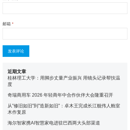
邮箱
*
近期文章
桂林理工大学：用脚步丈量产业振兴 用镜头记录帮扶温
度
奇瑞商用车 2026 年轻商年中合作伙伴大会隆重召开
从”修旧如旧”到”造新如旧”：卓木王完成长江舰伟人舱室
木作复原
海尔智家携AI智慧家电进驻巴西两大头部渠道