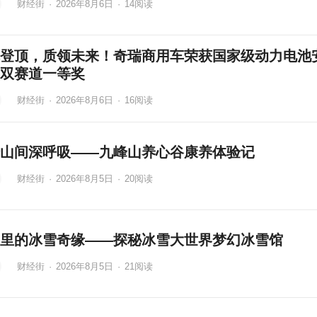
财经街
·
2026年8月6日
·
14
阅读
登顶，质领未来！奇瑞商用车荣获国家级动力电池
双赛道一等奖
财经街
·
2026年8月6日
·
16
阅读
山间深呼吸——九峰山养心谷康养体验记
财经街
·
2026年8月5日
·
20
阅读
里的冰雪奇缘——探秘冰雪大世界梦幻冰雪馆
财经街
·
2026年8月5日
·
21
阅读