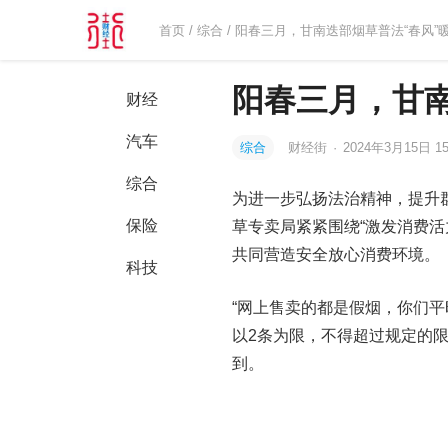
首页
/
综合
/ 阳春三月，甘南迭部烟草普法“春风”
阳春三月，甘南
财经
汽车
综合
财经街
·
2024年3月15日 15
综合
为进一步弘扬法治精神，提升群
保险
草专卖局紧紧围绕“激发消费
共同营造安全放心消费环境。
科技
“网上售卖的都是假烟，你们平
以2条为限，不得超过规定的
到。