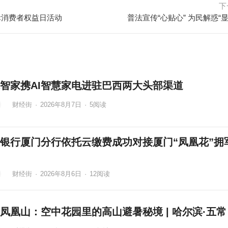
下
国际消费者权益日活动
普法宣传“心贴心” 为民解惑“显
智家携AI智慧家电进驻巴西两大头部渠道
财经街
·
2026年8月7日
·
5
阅读
银行厦门分行依托云缴费成功对接厦门“凤凰花”拥
财经街
·
2026年8月6日
·
12
阅读
凤凰山：空中花园里的高山避暑秘境 | 哈尔滨·五常