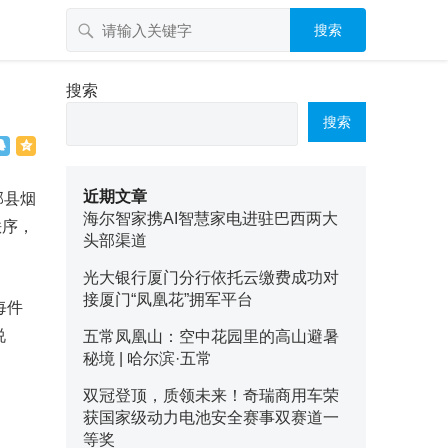
搜索
搜索
搜索
近期文章
部县烟
海尔智家携AI智慧家电进驻巴西两大
秩序，
头部渠道
光大银行厦门分行依托云缴费成功对
接厦门“凤凰花”拥军平台
每件
说
五常凤凰山：空中花园里的高山避暑
秘境 | 哈尔滨·五常
双冠登顶，质领未来！奇瑞商用车荣
获国家级动力电池安全赛事双赛道一
等奖