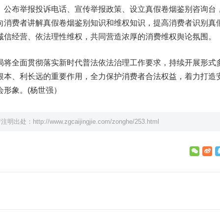
、公布举报投诉电话、宣传举报政策、设立真假卷烟鉴别咨询台
向消费者讲解真假卷烟鉴别知识和维权知识，提高消费者识别真
诚信经营、依法理性维权，共同营造浓厚的消费维权舆论氛围。
局将全面贯彻落实新时代普法依法治理工作要求，持续开展形式
根本、利长远的重要作用，全力保护消费者合法权益，着力打造
会形象。(杨世强）
请注明出处：
http://www.zgcaijingjie.com/zonghe/253.html