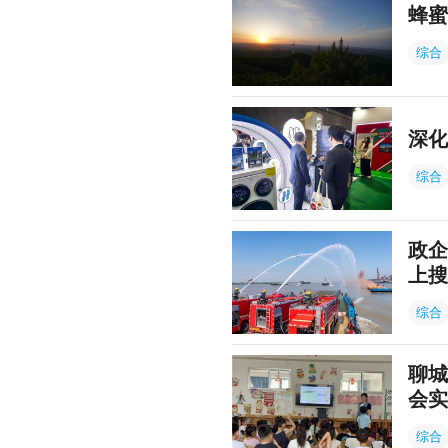
蜂蜜
综合
深化
综合
政企
上搜
综合
聊城
会实
综合