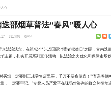
暖人心
迭部烟草普法“春风”暖人心
:17
·
631
阅读
·
0评论
众法治观念，在第42个“3·15国际消费者权益日”之际，甘南迭
活力”主题，扎实开展系列宣传活动，以法治之力优化和保障市场
时买烟一定要到正规零售店里买，千万不要贪便宜！”“寄递卷烟
限量，一定要牢记。”专卖人员严爱平在现场对咨询的群众热情地