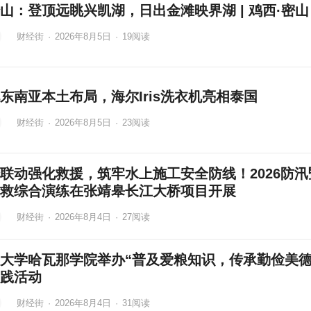
山：登顶远眺兴凯湖，日出金滩映界湖 | 鸡西·密山
财经街
·
2026年8月5日
·
19
阅读
东南亚本土布局，海尔Iris洗衣机亮相泰国
财经街
·
2026年8月5日
·
23
阅读
联动强化救援，筑牢水上施工安全防线！2026防汛
救综合演练在张靖皋长江大桥项目开展
财经街
·
2026年8月4日
·
27
阅读
大学哈瓦那学院举办“普及爱粮知识，传承勤俭美德
践活动
财经街
·
2026年8月4日
·
31
阅读