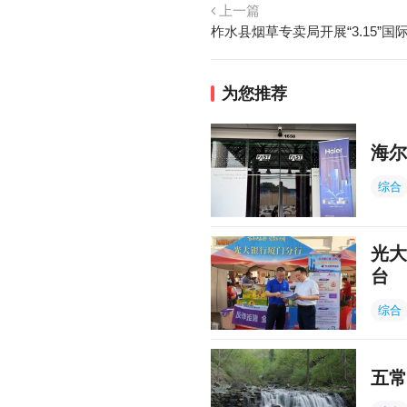
上一篇
柞水县烟草专卖局开展“3.15”
为您推荐
海尔
综合
光大
台
综合
五常