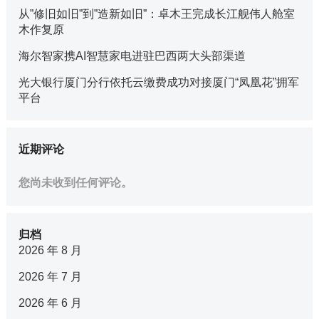
从”修旧如旧”到”造新如旧”：卓木王完成长江舰伟人舱室
木作复原
海尔智家携AI智慧家电进驻巴西两大头部渠道
光大银行厦门分行依托云缴费成功对接厦门“凤凰花”拥军
平台
近期评论
您尚未收到任何评论。
归档
2026 年 8 月
2026 年 7 月
2026 年 6 月