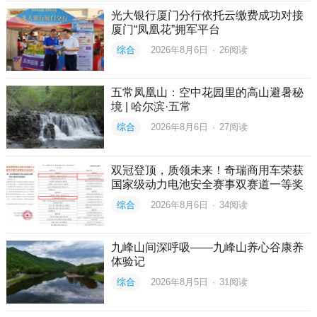
光大银行厦门分行依托云缴费成功对接
厦门“凤凰花”拥军平台
综合
2026年8月6日
·
26
阅读
五常凤凰山：空中花园里的高山避暑秘
境 | 哈尔滨·五常
综合
2026年8月6日
·
27
阅读
双冠登顶，质领未来！奇瑞商用车荣获
国家级动力电池安全赛事双赛道一等奖
综合
2026年8月6日
·
34
阅读
九峰山间深呼吸——九峰山养心谷康养
体验记
综合
2026年8月5日
·
31
阅读