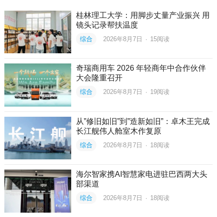
桂林理工大学：用脚步丈量产业振兴 用
镜头记录帮扶温度
综合
2026年8月7日
·
15
阅读
奇瑞商用车 2026 年轻商年中合作伙伴
大会隆重召开
综合
2026年8月7日
·
19
阅读
从”修旧如旧”到”造新如旧”：卓木王完成
长江舰伟人舱室木作复原
综合
2026年8月7日
·
18
阅读
海尔智家携AI智慧家电进驻巴西两大头
部渠道
综合
2026年8月7日
·
18
阅读