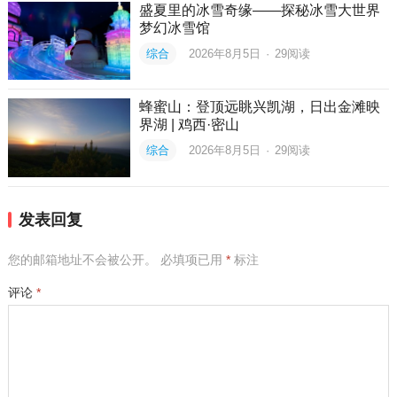
盛夏里的冰雪奇缘——探秘冰雪大世界
梦幻冰雪馆
综合
2026年8月5日
·
29
阅读
蜂蜜山：登顶远眺兴凯湖，日出金滩映
界湖 | 鸡西·密山
综合
2026年8月5日
·
29
阅读
发表回复
您的邮箱地址不会被公开。
必填项已用
*
标注
评论
*