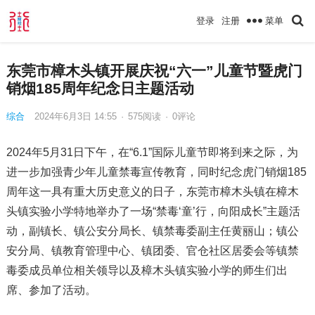
菜单
登录
注册
东莞市樟木头镇开展庆祝“六一”儿童节暨虎门
销烟185周年纪念日主题活动
综合
2024年6月3日 14:55
·
575
阅读
·
0评论
2024年5月31日下午，在“6.1”国际儿童节即将到来之际，为
进一步加强青少年儿童禁毒宣传教育，同时纪念虎门销烟185
周年这一具有重大历史意义的日子，东莞市樟木头镇在樟木
头镇实验小学特地举办了一场“禁毒‘童’行，向阳成长”主题活
动，副镇长、镇公安分局长、镇禁毒委副主任黄丽山；镇公
安分局、镇教育管理中心、镇团委、官仓社区居委会等镇禁
毒委成员单位相关领导以及樟木头镇实验小学的师生们出
席、参加了活动。