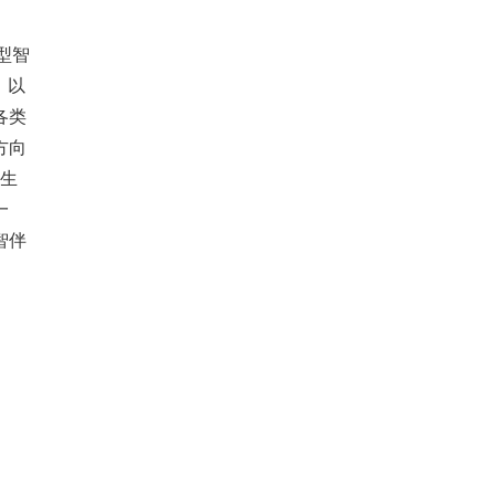
型智
，以
各类
方向
射生
一
智伴