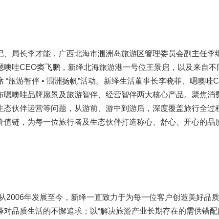
记、局长李才能，广西北海市涠洲岛旅游区管理委员会副主任李
嗯噢哇CEO窦飞鹏，新绎北海旅游港一号位王景启，以及来自不
“旅游智伴 • 涠洲扬帆”活动。新绎生活董事长李晓菲、嗯噢哇C
布嗯噢哇品牌愿景及旅游智伴、经营智伴两大核心产品。聚焦消
生态伙伴运营等问题，从游前、游中到游后，深度覆盖旅行全过
价值链，为每一位旅行者及生态伙伴打造称心、舒心、开心的品
从2006年发展至今，新绎一直致力于为每一位客户创造美好品
绎对品质生活的不懈追求；以“解决旅游产业长期存在的需供错配