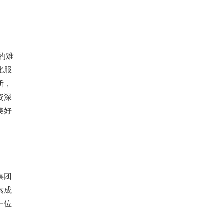
的难
化服
断，
资深
美好
集团
索成
一位