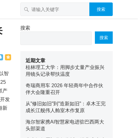
搜索
来
搜索
搜索
近期文章
桂林理工大学：用脚步丈量产业振兴
以智
用镜头记录帮扶温度
25
奇瑞商用车 2026 年轻商年中合作伙
抓产
伴大会隆重召开
公开发
从”修旧如旧”到”造新如旧”：卓木王完
游新
成长江舰伟人舱室木作复原
海尔智家携AI智慧家电进驻巴西两大
头部渠道