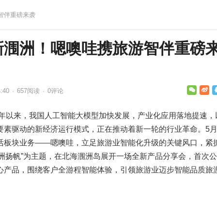
智伴重磅来袭
新涠洲！嗯噢哇携旅游智伴重磅
:40
·
657
阅读
·
0评论
洲岛】今年以来，我国人工智能大模型加快发展，产业化应用落地提速，
要素驱动的新经济运行模式，正在推动着新一轮的行业革命。5月
活板块业务——嗯噢哇，立足旅游业智能化升级的关键风口，紧
 涠洲扬帆”为主题，在北海涠洲岛展开一场全新产品分享会，首次
心产品，围绕客户全游程智能体验，引领旅游业迈步智能品质旅