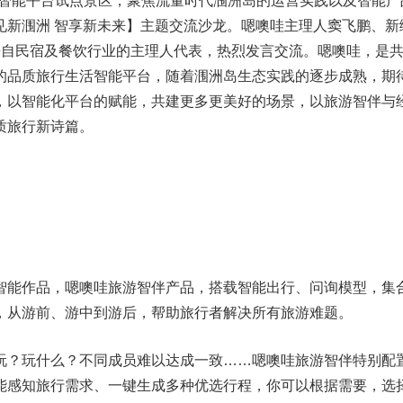
个智能平台试点景区，聚焦流量时代涠洲岛的运营实践以及智能产
见新涠洲 智享新未来】主题交流沙龙。嗯噢哇主理人窦飞鹏、新
来自民宿及餐饮行业的主理人代表，热烈发言交流。嗯噢哇，是
的品质旅行生活智能平台，随着涠洲岛生态实践的逐步成熟，期
，以智能化平台的赋能，共建更多更美好的场景，以旅游智伴与
质旅行新诗篇。
智能作品，嗯噢哇旅游智伴产品，搭载智能出行、问询模型，集
，从游前、游中到游后，帮助旅行者解决所有旅游难题。
玩？玩什么？不同成员难以达成一致……嗯噢哇旅游智伴特别配
能感知旅行需求、一键生成多种优选行程，你可以根据需要，选