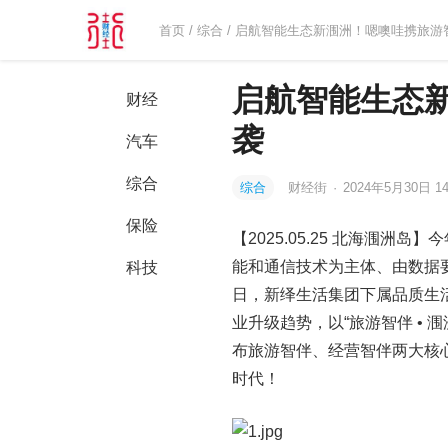
首页
/
综合
/ 启航智能生态新涠洲！嗯噢哇携旅游
启航智能生态
财经
袭
汽车
综合
综合
财经街
·
2024年5月30日 14
保险
【2025.05.25 北海涠
能和通信技术为主体、由数据
科技
日，新绎生活集团下属品质生
业升级趋势，以“旅游智伴 •
布旅游智伴、经营智伴两大核
时代！