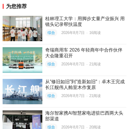
为您推荐
桂林理工大学：用脚步丈量产业振兴 用
镜头记录帮扶温度
综合
2026年8月7日
·
16
阅读
奇瑞商用车 2026 年轻商年中合作伙伴
大会隆重召开
综合
2026年8月7日
·
21
阅读
从”修旧如旧”到”造新如旧”：卓木王完成
长江舰伟人舱室木作复原
综合
2026年8月7日
·
21
阅读
海尔智家携AI智慧家电进驻巴西两大头
部渠道
综合
2026年8月7日
·
20
阅读