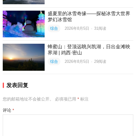
盛夏里的冰雪奇缘——探秘冰雪大世界
梦幻冰雪馆
综合
2026年8月5日
·
31
阅读
蜂蜜山：登顶远眺兴凯湖，日出金滩映
界湖 | 鸡西·密山
综合
2026年8月5日
·
29
阅读
发表回复
您的邮箱地址不会被公开。
必填项已用
*
标注
评论
*