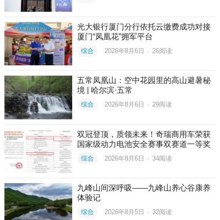
光大银行厦门分行依托云缴费成功对接
厦门“凤凰花”拥军平台
综合
2026年8月6日
·
26
阅读
五常凤凰山：空中花园里的高山避暑秘
境 | 哈尔滨·五常
综合
2026年8月6日
·
29
阅读
双冠登顶，质领未来！奇瑞商用车荣获
国家级动力电池安全赛事双赛道一等奖
综合
2026年8月6日
·
34
阅读
九峰山间深呼吸——九峰山养心谷康养
体验记
综合
2026年8月5日
·
32
阅读