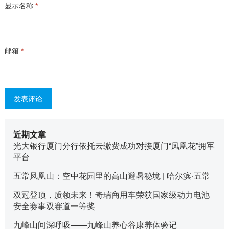
显示名称
*
邮箱
*
近期文章
光大银行厦门分行依托云缴费成功对接厦门“凤凰花”拥军
平台
五常凤凰山：空中花园里的高山避暑秘境 | 哈尔滨·五常
双冠登顶，质领未来！奇瑞商用车荣获国家级动力电池
安全赛事双赛道一等奖
九峰山间深呼吸——九峰山养心谷康养体验记