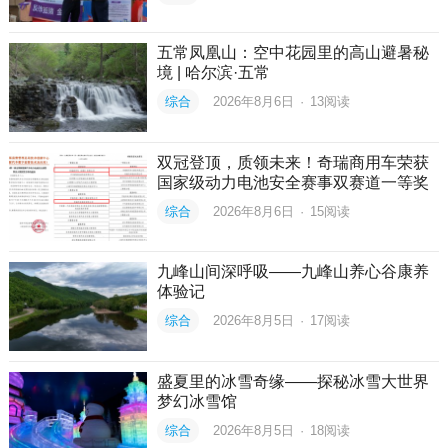
五常凤凰山：空中花园里的高山避暑秘
境 | 哈尔滨·五常
综合
2026年8月6日
·
13
阅读
双冠登顶，质领未来！奇瑞商用车荣获
国家级动力电池安全赛事双赛道一等奖
综合
2026年8月6日
·
15
阅读
九峰山间深呼吸——九峰山养心谷康养
体验记
综合
2026年8月5日
·
17
阅读
盛夏里的冰雪奇缘——探秘冰雪大世界
梦幻冰雪馆
综合
2026年8月5日
·
18
阅读