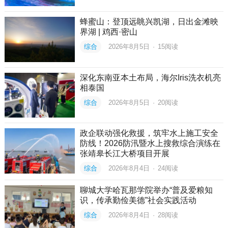
蜂蜜山：登顶远眺兴凯湖，日出金滩映
界湖 | 鸡西·密山
综合
2026年8月5日
·
15
阅读
深化东南亚本土布局，海尔Iris洗衣机亮
相泰国
综合
2026年8月5日
·
20
阅读
政企联动强化救援，筑牢水上施工安全
防线！2026防汛暨水上搜救综合演练在
张靖皋长江大桥项目开展
综合
2026年8月4日
·
24
阅读
聊城大学哈瓦那学院举办“普及爱粮知
识，传承勤俭美德”社会实践活动
综合
2026年8月4日
·
28
阅读