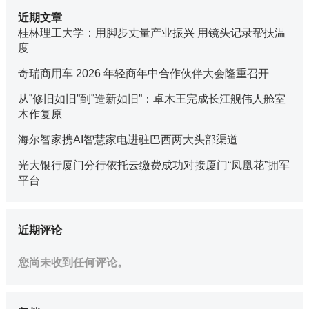
近期文章
桂林理工大学：用脚步丈量产业振兴 用镜头记录帮扶温
度
奇瑞商用车 2026 年轻商年中合作伙伴大会隆重召开
从”修旧如旧”到”造新如旧”：卓木王完成长江舰伟人舱室
木作复原
海尔智家携AI智慧家电进驻巴西两大头部渠道
光大银行厦门分行依托云缴费成功对接厦门“凤凰花”拥军
平台
近期评论
您尚未收到任何评论。