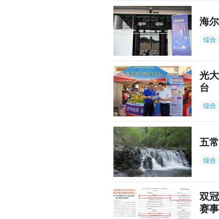
海尔
综合
光大
台
综合
五常
综合
双冠
赛事