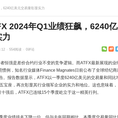
狂飙，6240亿美元交易量彰显实力
X 2024年Q1业绩狂飙，6240
实力
:12
·
554
阅读
·
0评论
者恒强是差价合约行业不变的竞争逻辑。而ATFX最新展现的业
例，知名行业媒体Finance Magnates日前公布了全球经纪
告。报告数据显示，ATFX以一季度6240亿美元的交易量和同比
球第五宝座，再次彰显其行业领军企业的实力和地位。这也意味着，
量十强后，ATFX已连续15个季度屹立于这一精英行列。
本季度业绩排名下降一位，但与去年同期相比，本季度交易量同比