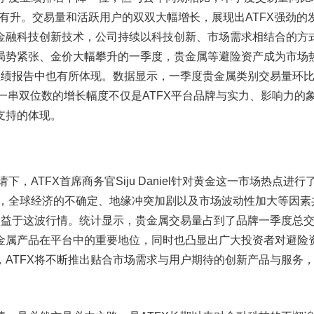
稳中有升。交易量和活跃用户的双双大幅增长，展现出ATFX强劲的
金融科技创新技术，公司持续以科技创新、市场需求相结合的方
局势紧张、金价大幅攀升的一季度，贵金属等避险资产成为市场
的业绩报告中也有所体现。数据显示，一季度贵金属类别交易量环
%。这一串双位数的增长幅度不仅是ATFX平台品牌与实力、影响力的
支持的体现。
特别邀请下，ATFX首席商务官Siju Daniel针对黄金这一市场热点进
度，全球经济的不确定、地缘冲突加剧以及市场波动性加大等因素
此受益于这波行情。统计显示，贵金属交易量占到了品牌一季度总
金属产品在平台中的重要地位，同时也凸显出广大投资者对避险
，ATFX将不断推出贴合市场需求与用户期待的创新产品与服务