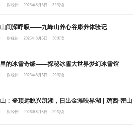
财经街
·
2026年8月6日
·
32
阅读
山间深呼吸——九峰山养心谷康养体验记
财经街
·
2026年8月5日
·
30
阅读
里的冰雪奇缘——探秘冰雪大世界梦幻冰雪馆
财经街
·
2026年8月5日
·
29
阅读
山：登顶远眺兴凯湖，日出金滩映界湖 | 鸡西·密山
财经街
·
2026年8月5日
·
29
阅读