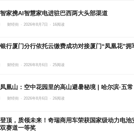
智家携AI智慧家电进驻巴西两大头部渠道
财经街
·
2026年8月7日
·
16
阅读
银行厦门分行依托云缴费成功对接厦门“凤凰花”拥
财经街
·
2026年8月6日
·
25
阅读
凤凰山：空中花园里的高山避暑秘境 | 哈尔滨·五常
财经街
·
2026年8月6日
·
26
阅读
登顶，质领未来！奇瑞商用车荣获国家级动力电池
双赛道一等奖