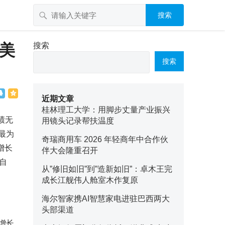
搜索
亿美
搜索
搜索
近期文章
桂林理工大学：用脚步丈量产业振兴
绩无
用镜头记录帮扶温度
商最为
奇瑞商用车 2026 年轻商年中合作伙
增长
伴大会隆重召开
自
从”修旧如旧”到”造新如旧”：卓木王完
成长江舰伟人舱室木作复原
海尔智家携AI智慧家电进驻巴西两大
头部渠道
增长