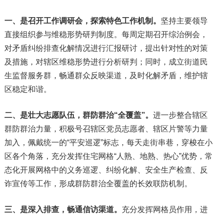
一、是召开工作调研会，探索特色工作机制。
坚持主要领导
直接组织参与维稳形势研判制度。每周定期召开综治例会，
对矛盾纠纷排查化解情况进行汇报研讨，提出针对性的对策
及措施，对辖区维稳形势进行分析研判；同时，成立街道民
生监督服务群，畅通群众反映渠道，及时化解矛盾，维护辖
区稳定和谐。
二、是壮大志愿队伍，群防群治“全覆盖”。
进一步整合辖区
群防群治力量，积极号召辖区党员志愿者、辖区片警等力量
加入，佩戴统一的“平安巡逻”标志，每天走街串巷，穿梭在小
区各个角落，充分发挥住宅网格“人熟、地熟、热心”优势，常
态化开展网格中的义务巡逻、纠纷化解、安全生产检查、反
诈宣传等工作，形成群防群治全覆盖的长效联防机制。
三、是深入排查，畅通信访渠道。
充分发挥网格员作用，进