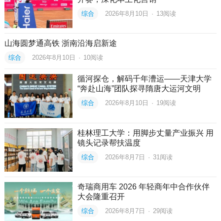
综合
2026年8月10日
·
13
阅读
山海圆梦通高铁 浙南沿海启新途
综合
2026年8月10日
·
10
阅读
循河探仓，解码千年漕运——天津大学
“奔赴山海”团队探寻隋唐大运河文明
综合
2026年8月10日
·
19
阅读
桂林理工大学：用脚步丈量产业振兴 用
镜头记录帮扶温度
综合
2026年8月7日
·
31
阅读
奇瑞商用车 2026 年轻商年中合作伙伴
大会隆重召开
综合
2026年8月7日
·
29
阅读