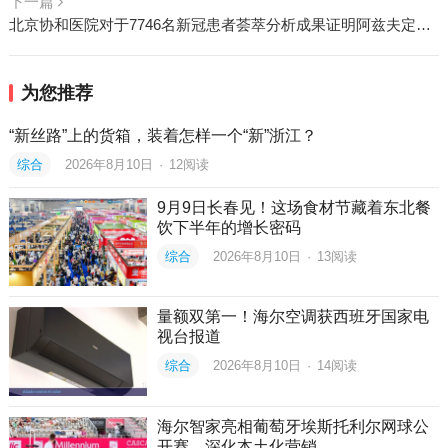
下一篇
北京协和医院对于7746名新冠患者荟萃分析成果证明阿兹夫定可显著降低新冠患者死亡风险，且安全性良好
为您推荐
“新丝路”上的货箱，装着怎样一个“新”浙江？
综合
2026年8月10日
·
12
阅读
9月9日长春见！这场食材节藏着东北餐
饮下半年的增长密码
综合
2026年8月10日
·
13
阅读
量额双第一！海尔空调获西班牙国家电
视台报道
综合
2026年8月10日
·
14
阅读
海尔智家亮相葡萄牙埃斯托利尔网球公
开赛，深化本土化营销