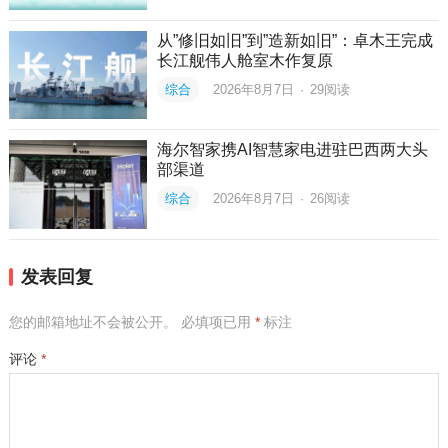
从”修旧如旧”到”造新如旧”：卓木王完成
长江舰伟人舱室木作复原
综合
2026年8月7日
·
29
阅读
海尔智家携AI智慧家电进驻巴西两大头
部渠道
综合
2026年8月7日
·
26
阅读
发表回复
您的邮箱地址不会被公开。
必填项已用
*
标注
评论
*