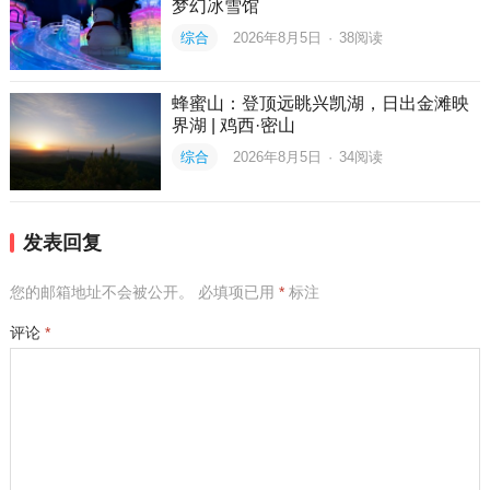
梦幻冰雪馆
综合
2026年8月5日
·
38
阅读
蜂蜜山：登顶远眺兴凯湖，日出金滩映
界湖 | 鸡西·密山
综合
2026年8月5日
·
34
阅读
发表回复
您的邮箱地址不会被公开。
必填项已用
*
标注
评论
*