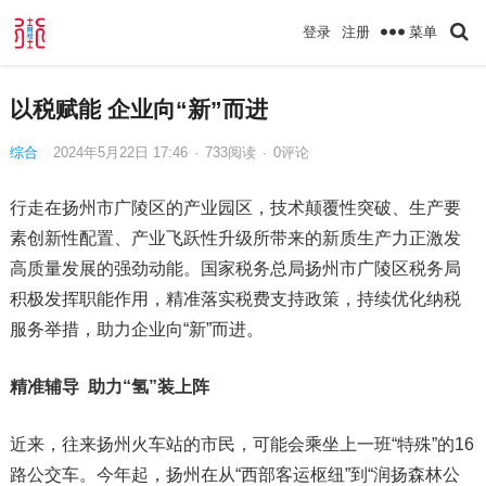
菜单
登录
注册
以税赋能 企业向“新”而进
综合
2024年5月22日 17:46
·
733
阅读
·
0评论
行走在扬州市广陵区的产业园区，技术颠覆性突破、生产要
素创新性配置、产业飞跃性升级所带来的新质生产力正激发
高质量发展的强劲动能。国家税务总局扬州市广陵区税务局
积极发挥职能作用，精准落实税费支持政策，持续优化纳税
服务举措，助力企业向“新”而进。
精准辅导
助力
“氢”装上阵
近来，往来扬州火车站的市民，可能会乘坐上一班“特殊”的16
路公交车。今年起，扬州在从“西部客运枢纽”到“润扬森林公