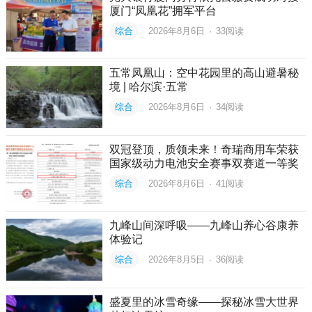
厦门“凤凰花”拥军平台
综合
2026年8月6日
·
33
阅读
五常凤凰山：空中花园里的高山避暑秘
境 | 哈尔滨·五常
综合
2026年8月6日
·
34
阅读
双冠登顶，质领未来！奇瑞商用车荣获
国家级动力电池安全赛事双赛道一等奖
综合
2026年8月6日
·
41
阅读
九峰山间深呼吸——九峰山养心谷康养
体验记
综合
2026年8月5日
·
36
阅读
盛夏里的冰雪奇缘——探秘冰雪大世界