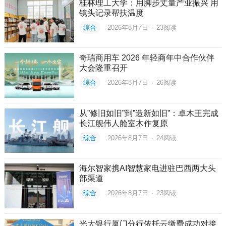
桂林理工大学：用脚步丈量产业振兴 用
镜头记录帮扶温度
综合
2026年8月7日
·
23
阅读
奇瑞商用车 2026 年轻商年中合作伙伴
大会隆重召开
综合
2026年8月7日
·
26
阅读
从”修旧如旧”到”造新如旧”：卓木王完成
长江舰伟人舱室木作复原
综合
2026年8月7日
·
24
阅读
海尔智家携AI智慧家电进驻巴西两大头
部渠道
综合
2026年8月7日
·
23
阅读
光大银行厦门分行依托云缴费成功对接