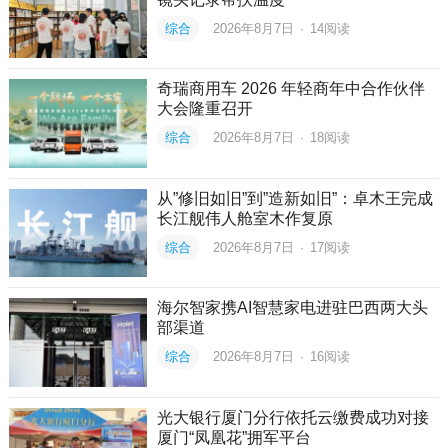
综合
2026年8月7日
·
14
阅读
奇瑞商用车 2026 年轻商年中合作伙伴
大会隆重召开
综合
2026年8月7日
·
18
阅读
从”修旧如旧”到”造新如旧”：卓木王完成
长江舰伟人舱室木作复原
综合
2026年8月7日
·
17
阅读
海尔智家携AI智慧家电进驻巴西两大头
部渠道
综合
2026年8月7日
·
16
阅读
光大银行厦门分行依托云缴费成功对接
厦门“凤凰花”拥军平台