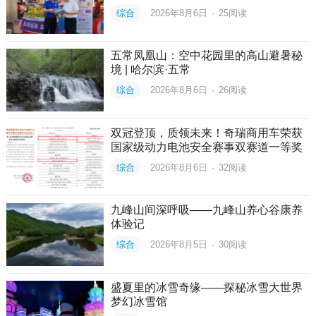
综合
2026年8月6日
·
25
阅读
五常凤凰山：空中花园里的高山避暑秘
境 | 哈尔滨·五常
综合
2026年8月6日
·
26
阅读
双冠登顶，质领未来！奇瑞商用车荣获
国家级动力电池安全赛事双赛道一等奖
综合
2026年8月6日
·
32
阅读
九峰山间深呼吸——九峰山养心谷康养
体验记
综合
2026年8月5日
·
30
阅读
盛夏里的冰雪奇缘——探秘冰雪大世界
梦幻冰雪馆