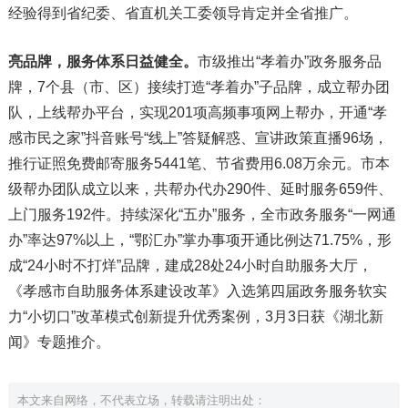
经验得到省纪委、省直机关工委领导肯定并全省推广。
亮品牌，服务体系日益健全。
市级推出“孝着办”政务服务品
牌，7个县（市、区）接续打造“孝着办”子品牌，成立帮办团
队，上线帮办平台，实现201项高频事项网上帮办，开通“孝
感市民之家”抖音账号“线上”答疑解惑、宣讲政策直播96场，
推行证照免费邮寄服务5441笔、节省费用6.08万余元。市本
级帮办团队成立以来，共帮办代办290件、延时服务659件、
上门服务192件。持续深化“五办”服务，全市政务服务“一网通
办”率达97%以上，“鄂汇办”掌办事项开通比例达71.75%，形
成“24小时不打烊”品牌，建成28处24小时自助服务大厅，
《孝感市自助服务体系建设改革》入选第四届政务服务软实
力“小切口”改革模式创新提升优秀案例，3月3日获《湖北新
闻》专题推介。
本文来自网络，不代表立场，转载请注明出处：