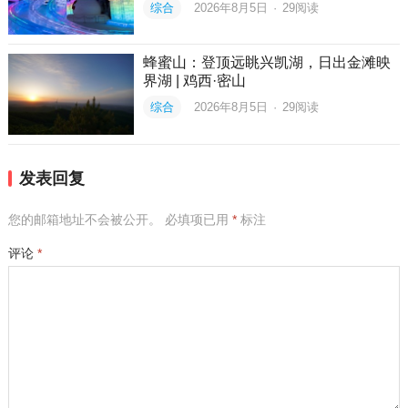
综合
2026年8月5日
·
29
阅读
蜂蜜山：登顶远眺兴凯湖，日出金滩映
界湖 | 鸡西·密山
综合
2026年8月5日
·
29
阅读
发表回复
您的邮箱地址不会被公开。
必填项已用
*
标注
评论
*