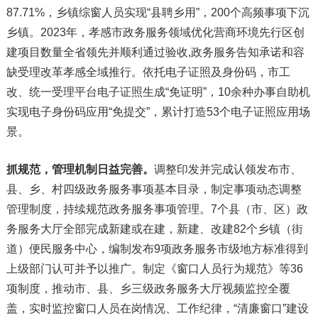
87.71%，乡镇综窗人员实现“县聘乡用”，200个高频事项下沉
乡镇。2023年，孝感市政务服务领域优化营商环境先行区创
建项目数量全省领先并顺利通过验收,政务服务告知承诺和容
缺受理改革孝感全域推行。依托电子证照及身份码，市工
改、统一受理平台电子证照生成“免证明”，10余种办事自助机
实现电子身份码应用“免提交”，累计打造53个电子证照应用场
景。
抓规范，管理机制日益完善。
调整印发并完成认领发布市、
县、乡、村四级政务服务事项基本目录，制定事项动态调整
管理制度，持续规范政务服务事项管理。7个县（市、区）政
务服务大厅全部完成新建或在建，新建、改建82个乡镇（街
道）便民服务中心，编制发布9项政务服务市级地方标准得到
上级部门认可并予以推广。制定《窗口人员行为规范》等36
项制度，推动市、县、乡三级政务服务大厅视频监控全覆
盖，实时监控窗口人员在岗情况、工作纪律，“清廉窗口”建设