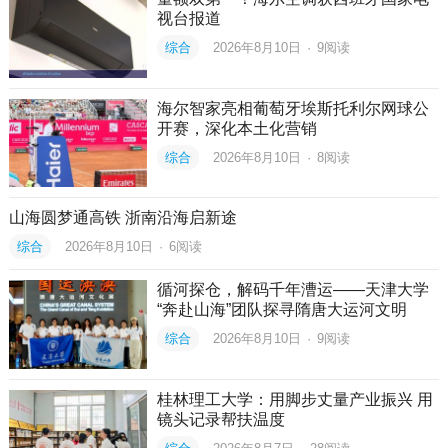
视台报道
综合
2026年8月10日
·
9
阅读
海尔智家亮相葡萄牙埃斯托利尔网球公
开赛，深化本土化营销
综合
2026年8月10日
·
8
阅读
山海圆梦通高铁 浙南沿海启新途
综合
2026年8月10日
·
6
阅读
循河探仓，解码千年漕运——天津大学
“奔赴山海”团队探寻隋唐大运河文明
综合
2026年8月10日
·
9
阅读
桂林理工大学：用脚步丈量产业振兴 用
镜头记录帮扶温度