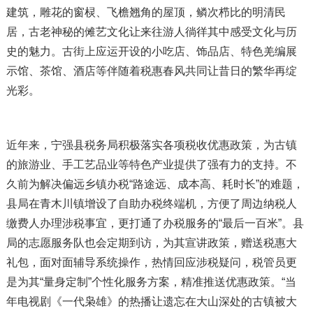
建筑，雕花的窗棂、飞檐翘角的屋顶，鳞次栉比的明清民
居，古老神秘的傩艺文化让来往游人徜徉其中感受文化与历
史的魅力。古街上应运开设的小吃店、饰品店、特色羌编展
示馆、茶馆、酒店等伴随着税惠春风共同让昔日的繁华再绽
光彩。
近年来，宁强县税务局积极落实各项税收优惠政策，为古镇
的旅游业、手工艺品业等特色产业提供了强有力的支持。不
久前为解决偏远乡镇办税“路途远、成本高、耗时长”的难题，
县局在青木川镇增设了自助办税终端机，方便了周边纳税人
缴费人办理涉税事宜，更打通了办税服务的“最后一百米”。县
局的志愿服务队也会定期到访，为其宣讲政策，赠送税惠大
礼包，面对面辅导系统操作，热情回应涉税疑问，税管员更
是为其“量身定制”个性化服务方案，精准推送优惠政策。“当
年电视剧《一代枭雄》的热播让遗忘在大山深处的古镇被大