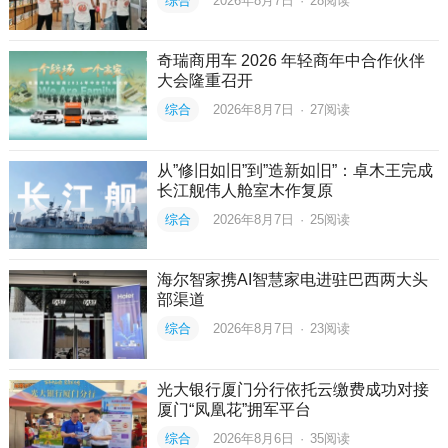
综合
2026年8月7日
·
28
阅读
奇瑞商用车 2026 年轻商年中合作伙伴
大会隆重召开
综合
2026年8月7日
·
27
阅读
从”修旧如旧”到”造新如旧”：卓木王完成
长江舰伟人舱室木作复原
综合
2026年8月7日
·
25
阅读
海尔智家携AI智慧家电进驻巴西两大头
部渠道
综合
2026年8月7日
·
23
阅读
光大银行厦门分行依托云缴费成功对接
厦门“凤凰花”拥军平台
综合
2026年8月6日
·
35
阅读