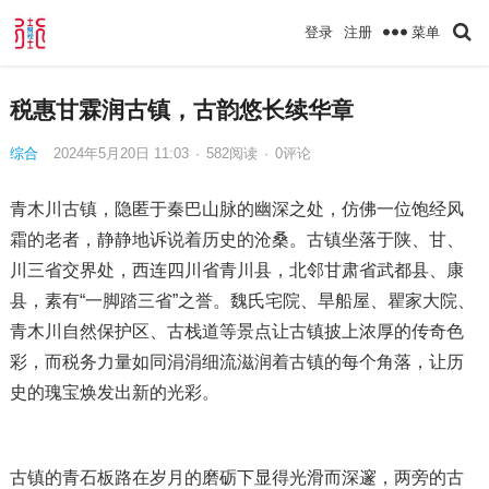
菜单
登录
注册
税惠甘霖润古镇，古韵悠长续华章
综合
2024年5月20日 11:03
·
582
阅读
·
0评论
青木川古镇，隐匿于秦巴山脉的幽深之处，仿佛一位饱经风
霜的老者，静静地诉说着历史的沧桑。古镇坐落于陕、甘、
川三省交界处，西连四川省青川县，北邻甘肃省武都县、康
县，素有“一脚踏三省”之誉。魏氏宅院、旱船屋、瞿家大院、
青木川自然保护区、古栈道等景点让古镇披上浓厚的传奇色
彩，而税务力量如同涓涓细流滋润着古镇的每个角落，让历
史的瑰宝焕发出新的光彩。
古镇的青石板路在岁月的磨砺下显得光滑而深邃，两旁的古