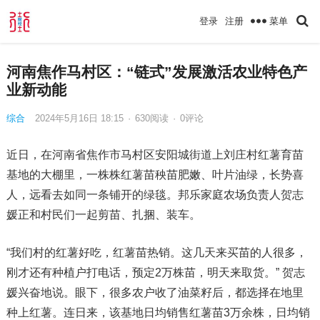
菜单
登录
注册
河南焦作马村区：“链式”发展激活农业特色产
业新动能
综合
2024年5月16日 18:15
·
630
阅读
·
0评论
近日，在河南省焦作市马村区安阳城街道上刘庄村红薯育苗
基地的大棚里，一株株红薯苗秧苗肥嫩、叶片油绿，长势喜
人，远看去如同一条铺开的绿毯。邦乐家庭农场负责人贺志
媛正和村民们一起剪苗、扎捆、装车。
“我们村的红薯好吃，红薯苗热销。这几天来买苗的人很多，
刚才还有种植户打电话，预定2万株苗，明天来取货。” 贺志
媛兴奋地说。眼下，很多农户收了油菜籽后，都选择在地里
种上红薯。连日来，该基地日均销售红薯苗3万余株，日均销