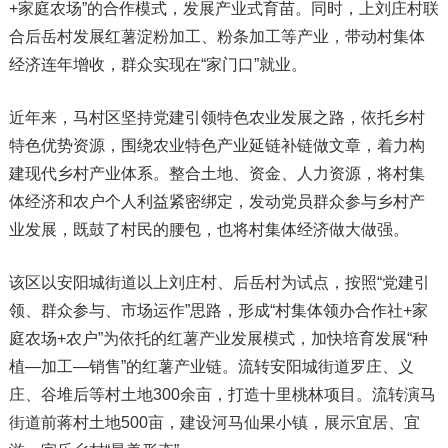
+家庭农场”的合作模式，发展产业式育苗。同时，上刘庄村联
合后岳村发展红薯淀粉加工、粉条加工等产业，带动村集体
经济连年增收，群众实现在“家门口”就业。
近年来，马村区坚持党建引领特色农业发展之路，依托乡村
特色优势资源，围绕农业特色产业延链补链做文章，着力构
建现代乡村产业体系。整合土地、资金、人力资源，将村集
体经济和农户个人利益紧密绑定，发动党员群众参与乡村产
业发展，既鼓了村民的腰包，也将村集体经济做大做强。
该区以安阳城街道以上刘庄村、后岳村为试点，按照“党建引
领、群众参与、市场运作”思路，形成“村集体领办合作社+家
庭农场+农户”为依托的红薯产业发展模式，加快培育发展“种
植—加工—销售”的红薯产业链。流转安阳城街道罗庄、义
庄、谷堆后等村土地300余亩，打造十里桃林项目。流转演马
街道前蒋村土地500亩，建设河马仙果小镇，展示宜居、宜