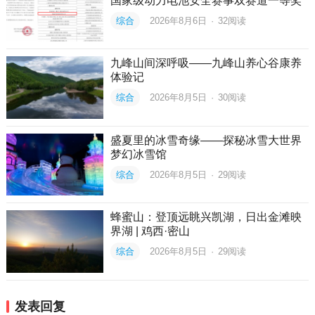
国家级动力电池安全赛事双赛道一等奖
综合
2026年8月6日
·
32
阅读
九峰山间深呼吸——九峰山养心谷康养
体验记
综合
2026年8月5日
·
30
阅读
盛夏里的冰雪奇缘——探秘冰雪大世界
梦幻冰雪馆
综合
2026年8月5日
·
29
阅读
蜂蜜山：登顶远眺兴凯湖，日出金滩映
界湖 | 鸡西·密山
综合
2026年8月5日
·
29
阅读
发表回复