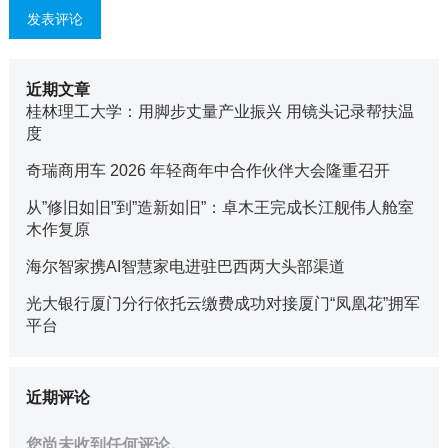
近期文章
桂林理工大学：用脚步丈量产业振兴 用镜头记录帮扶温
度
奇瑞商用车 2026 年轻商年中合作伙伴大会隆重召开
从”修旧如旧”到”造新如旧”：卓木王完成长江舰伟人舱室
木作复原
海尔智家携AI智慧家电进驻巴西两大头部渠道
光大银行厦门分行依托云缴费成功对接厦门“凤凰花”拥军
平台
近期评论
您尚未收到任何评论。