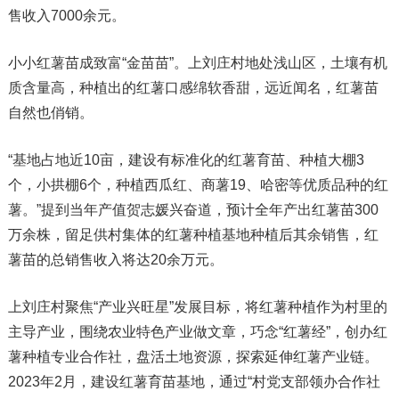
售收入7000余元。
小小红薯苗成致富“金苗苗”。上刘庄村地处浅山区，土壤有机
质含量高，种植出的红薯口感绵软香甜，远近闻名，红薯苗
自然也俏销。
“基地占地近10亩，建设有标准化的红薯育苗、种植大棚3
个，小拱棚6个，种植西瓜红、商薯19、哈密等优质品种的红
薯。”提到当年产值贺志媛兴奋道，预计全年产出红薯苗300
万余株，留足供村集体的红薯种植基地种植后其余销售，红
薯苗的总销售收入将达20余万元。
上刘庄村聚焦“产业兴旺星”发展目标，将红薯种植作为村里的
主导产业，围绕农业特色产业做文章，巧念“红薯经”，创办红
薯种植专业合作社，盘活土地资源，探索延伸红薯产业链。
2023年2月，建设红薯育苗基地，通过“村党支部领办合作社