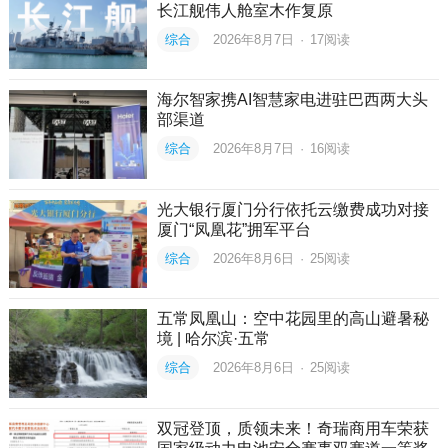
长江舰伟人舱室木作复原
综合
2026年8月7日
·
17
阅读
海尔智家携AI智慧家电进驻巴西两大头
部渠道
综合
2026年8月7日
·
16
阅读
光大银行厦门分行依托云缴费成功对接
厦门“凤凰花”拥军平台
综合
2026年8月6日
·
25
阅读
五常凤凰山：空中花园里的高山避暑秘
境 | 哈尔滨·五常
综合
2026年8月6日
·
25
阅读
双冠登顶，质领未来！奇瑞商用车荣获