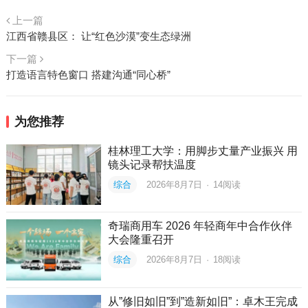
上一篇
江西省赣县区： 让“红色沙漠”变生态绿洲
下一篇
打造语言特色窗口 搭建沟通“同心桥”
为您推荐
桂林理工大学：用脚步丈量产业振兴 用
镜头记录帮扶温度
综合
2026年8月7日
·
14
阅读
奇瑞商用车 2026 年轻商年中合作伙伴
大会隆重召开
综合
2026年8月7日
·
18
阅读
从”修旧如旧”到”造新如旧”：卓木王完成