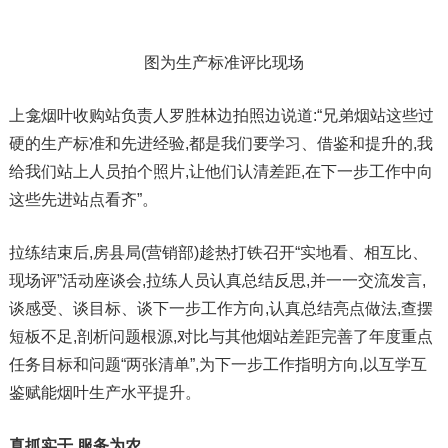
图为生产标准评比现场
上龛烟叶收购站负责人罗胜林边拍照边说道:“兄弟烟站这些过
硬的生产标准和先进经验,都是我们要学习、借鉴和提升的,我
给我们站上人员拍个照片,让他们认清差距,在下一步工作中向
这些先进站点看齐”。
拉练结束后,房县局(营销部)趁热打铁召开“实地看、相互比、
现场评”活动座谈会,拉练人员认真总结反思,并一一交流发言,
谈感受、谈目标、谈下一步工作方向,认真总结亮点做法,查摆
短板不足,剖析问题根源,对比与其他烟站差距完善了年度重点
任务目标和问题“两张清单”,为下一步工作指明方向,以互学互
鉴赋能烟叶生产水平提升。
真抓实干 服务为农