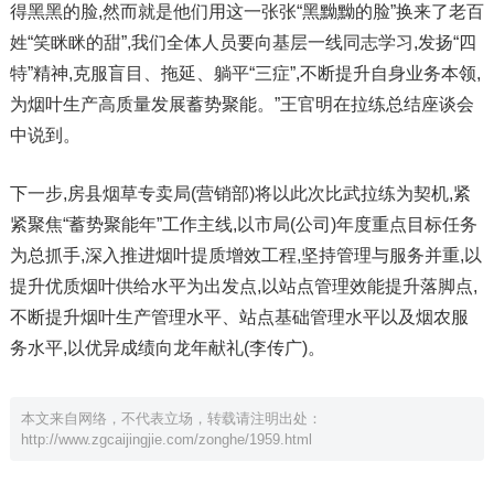
得黑黑的脸,然而就是他们用这一张张“黑黝黝的脸”换来了老百
姓“笑眯眯的甜”,我们全体人员要向基层一线同志学习,发扬“四
特”精神,克服盲目、拖延、躺平“三症”,不断提升自身业务本领,
为烟叶生产高质量发展蓄势聚能。”王官明在拉练总结座谈会
中说到。
下一步,房县烟草专卖局(营销部)将以此次比武拉练为契机,紧
紧聚焦“蓄势聚能年”工作主线,以市局(公司)年度重点目标任务
为总抓手,深入推进烟叶提质增效工程,坚持管理与服务并重,以
提升优质烟叶供给水平为出发点,以站点管理效能提升落脚点,
不断提升烟叶生产管理水平、站点基础管理水平以及烟农服
务水平,以优异成绩向龙年献礼(李传广)。
本文来自网络，不代表立场，转载请注明出处：
http://www.zgcaijingjie.com/zonghe/1959.html