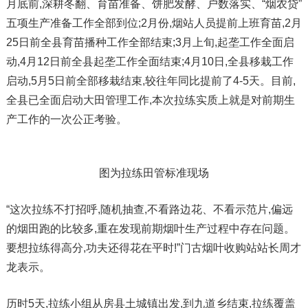
月底前,深耕冬翻、育苗准备、饼肥发酵、户数落实、“烟农贷”
五项生产准备工作全部到位;2月份,烟站人员提前上班育苗,2月
25日前全县育苗播种工作全部结束;3月上旬,起垄工作全面启
动,4月12日前全县起垄工作全面结束;4月10日,全县移栽工作
启动,5月5日前全部移栽结束,较往年同比提前了4-5天。目前,
全县已全面启动大田管理工作,本次拉练实质上就是对前期生
产工作的一次公正考验。
图为拉练田管标准现场
“这次拉练不打招呼,随机抽查,不看路边花、不看示范片,偏远
的烟田跑的比较多,重在发现前期烟叶生产过程中存在问题。
要想拉练得高分,功夫还得花在平时!”门古烟叶收购站站长周才
龙表示。
历时5天,拉练小组从房县土城镇出发,到九道乡结束,拉练覆盖