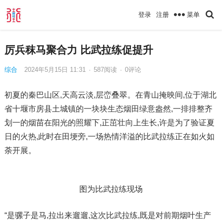
菜单
登录
注册
厉兵秣马聚合力 比武拉练促提升
综合
2024年5月15日 11:31
·
587
阅读
·
0评论
初夏的秦巴山区,天高云淡,层峦叠翠。在青山掩映间,位于湖北
省十堰市房县土城镇的一块块生态烟田绿意盎然,一排排整齐
划一的烟苗在阳光的照耀下,正茁壮向上生长,许是为了验证夏
日的火热,此时在田埂旁,一场热情洋溢的比武拉练正在如火如
荼开展。
图为比武拉练现场
“是骡子是马,拉出来遛遛,这次比武拉练,既是对前期烟叶生产