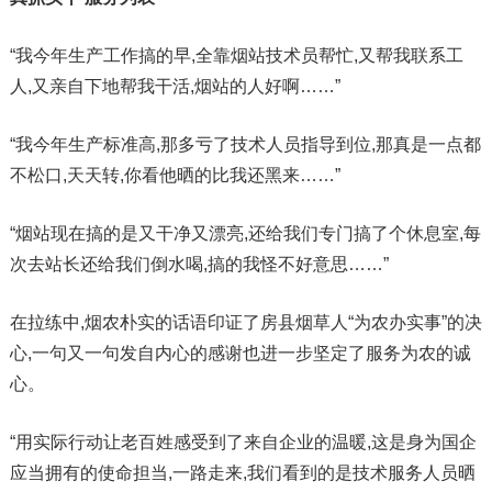
“我今年生产工作搞的早,全靠烟站技术员帮忙,又帮我联系工
人,又亲自下地帮我干活,烟站的人好啊……”
“我今年生产标准高,那多亏了技术人员指导到位,那真是一点都
不松口,天天转,你看他晒的比我还黑来……”
“烟站现在搞的是又干净又漂亮,还给我们专门搞了个休息室,每
次去站长还给我们倒水喝,搞的我怪不好意思……”
在拉练中,烟农朴实的话语印证了房县烟草人“为农办实事”的决
心,一句又一句发自内心的感谢也进一步坚定了服务为农的诚
心。
“用实际行动让老百姓感受到了来自企业的温暖,这是身为国企
应当拥有的使命担当,一路走来,我们看到的是技术服务人员晒