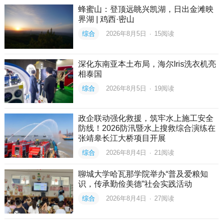
蜂蜜山：登顶远眺兴凯湖，日出金滩映
界湖 | 鸡西·密山
综合
2026年8月5日
·
15
阅读
深化东南亚本土布局，海尔Iris洗衣机亮
相泰国
综合
2026年8月5日
·
19
阅读
政企联动强化救援，筑牢水上施工安全
防线！2026防汛暨水上搜救综合演练在
张靖皋长江大桥项目开展
综合
2026年8月4日
·
21
阅读
聊城大学哈瓦那学院举办“普及爱粮知
识，传承勤俭美德”社会实践活动
综合
2026年8月4日
·
27
阅读