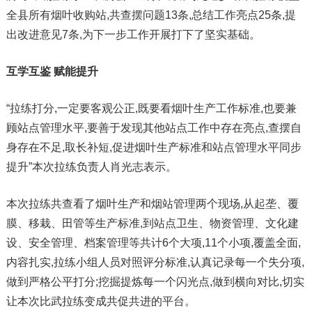
全县所有烟叶收购站,共查摆问题13条,总结工作亮点25条,提
出改进意见7条,为下一步工作开展打下了坚实基础。
互学互鉴 赋能提升
“拉练打分,一定要客观公正,既要看烟叶生产工作标准,也要兼
顾站点管理水平,要善于发现其他站点工作中存在亮点,查摆自
身存在不足,取长补短,促进烟叶生产标准和站点管理水平同步
提升”本次拉练负责人肖光志表示。
本次拉练共查看了烟叶生产和烟站管理两个现场,从起垄、覆
膜、移栽、田管等生产标准,到站点卫生、物资管理、文化建
设、安全管理、档案管理等共计6个大项,11个小项,覆盖全面,
内容扎实,拉练小组人员对照评分标准,认真记录每一个失分项,
做到严格公平打分;挖掘提炼每一个闪光点,做到横向对比,切实
让本次比武拉练变成共促共进的平台。