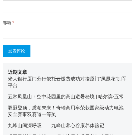
邮箱
*
近期文章
光大银行厦门分行依托云缴费成功对接厦门“凤凰花”拥军
平台
五常凤凰山：空中花园里的高山避暑秘境 | 哈尔滨·五常
双冠登顶，质领未来！奇瑞商用车荣获国家级动力电池
安全赛事双赛道一等奖
九峰山间深呼吸——九峰山养心谷康养体验记