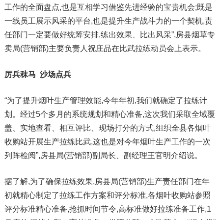
工作的全面盘点,也是互相学习借鉴先进经验的宝贵机会;既是
一线员工展示风采的平台,也是提升生产战斗力的一个契机,责
任部门一定要做好统筹安排,练出效果、比出风采”,房县烟草专
卖局(营销部)主要负责人祝庄品在比武拉练动员会上表示。
厉兵秣马
沙场点兵
“为了提升烟叶生产管理效能,今年年初,我们就确定了拉练计
划。经过5个多月的系统规划和精心准备,这次我们采取全域覆
盖、实地查看、相互评比、现场打分的方式,组织全县各烟叶
收购站开展生产拉练比武,这也是对今年烟叶生产工作的一次
列阵检阅”,房县局(营销部)副局长、副经理王官明介绍说。
据了解,为了确保拉练效果,房县局(营销部)生产责任部门在年
初就精心制定了拉练工作方案和评分标准,各烟叶收购站参照
评分标准精心准备,抢抓时间节令,高标准做好拉练准备工作,1