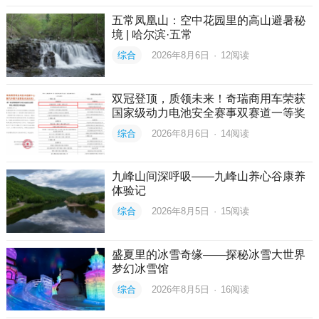
五常凤凰山：空中花园里的高山避暑秘
境 | 哈尔滨·五常
综合
2026年8月6日
·
12
阅读
双冠登顶，质领未来！奇瑞商用车荣获
国家级动力电池安全赛事双赛道一等奖
综合
2026年8月6日
·
14
阅读
九峰山间深呼吸——九峰山养心谷康养
体验记
综合
2026年8月5日
·
15
阅读
盛夏里的冰雪奇缘——探秘冰雪大世界
梦幻冰雪馆
综合
2026年8月5日
·
16
阅读