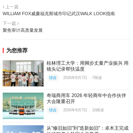
上一篇
WILLIAM FOX威廉福克斯城市印记武汉WALK LOOK指南
下一篇
聚焦审计高质量发展
为您推荐
桂林理工大学：用脚步丈量产业振兴 用
镜头记录帮扶温度
综合
2026年8月7日
·
7
阅读
奇瑞商用车 2026 年轻商年中合作伙伴
大会隆重召开
综合
2026年8月7日
·
10
阅读
从”修旧如旧”到”造新如旧”：卓木王完成