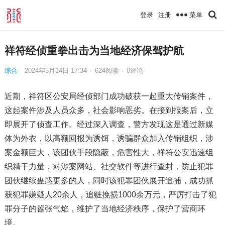
菜单
登录
注册
祥符经侦重拳出击为当地经济保驾护航
综合
2024年5月14日 17:34
·
624
阅读
·
0评论
近期，祥符区公安局经侦部门成功破获一起重大传销案件，
这起案件涉及人员众多，社会影响恶劣。在接到报案后，立
即展开了侦查工作。经过深入调查，警方发现这是通过新媒
体为外衣，以高额回报为诱饵，诱骗群众加入传销组织，涉
案金额巨大，该团伙手段隐蔽，危害性大，祥符公安迅速组
织精干力量，对涉案网站、社交软件等进行查封，防止犯罪
团伙继续蛊惑更多的人，同时该犯罪团伙展开追捕，成功抓
获犯罪嫌疑人20余人，追赃挽损1000余万元，严厉打击了犯
罪分子的嚣张气焰，维护了当地经济秩序，保护了营商环
境。