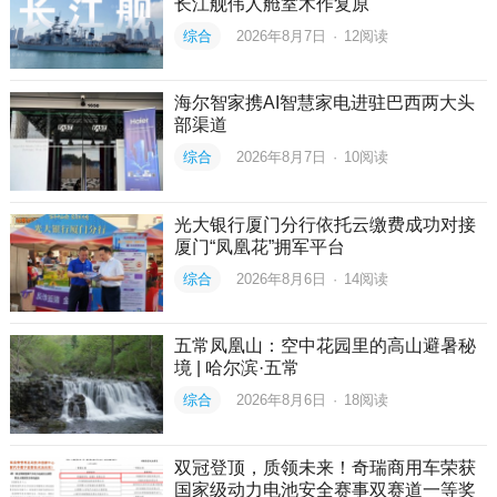
长江舰伟人舱室木作复原
综合
2026年8月7日
·
12
阅读
海尔智家携AI智慧家电进驻巴西两大头
部渠道
综合
2026年8月7日
·
10
阅读
光大银行厦门分行依托云缴费成功对接
厦门“凤凰花”拥军平台
综合
2026年8月6日
·
14
阅读
五常凤凰山：空中花园里的高山避暑秘
境 | 哈尔滨·五常
综合
2026年8月6日
·
18
阅读
双冠登顶，质领未来！奇瑞商用车荣获
国家级动力电池安全赛事双赛道一等奖