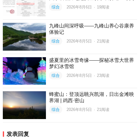
综合
2026年8月6日
·
19
阅读
九峰山间深呼吸——九峰山养心谷康养
体验记
综合
2026年8月5日
·
21
阅读
盛夏里的冰雪奇缘——探秘冰雪大世界
梦幻冰雪馆
综合
2026年8月5日
·
23
阅读
蜂蜜山：登顶远眺兴凯湖，日出金滩映
界湖 | 鸡西·密山
综合
2026年8月5日
·
21
阅读
发表回复