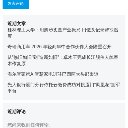
近期文章
桂林理工大学：用脚步丈量产业振兴 用镜头记录帮扶温
度
奇瑞商用车 2026 年轻商年中合作伙伴大会隆重召开
从”修旧如旧”到”造新如旧”：卓木王完成长江舰伟人舱室
木作复原
海尔智家携AI智慧家电进驻巴西两大头部渠道
光大银行厦门分行依托云缴费成功对接厦门“凤凰花”拥军
平台
近期评论
您尚未收到任何评论。