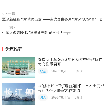
上一篇
逐梦新征程 “悦”读再出发 ——南皮县税务局“‘悦’来‘悦’好”青年读书分享活动
下一篇
中国人保寿险“医”路畅通无阻 就医快人一步
为您推荐
奇瑞商用车 2026 年轻商年中合作伙伴
大会隆重召开
综合
2026年8月7日
·
5
阅读
从”修旧如旧”到”造新如旧”：卓木王完成
长江舰伟人舱室木作复原
综合
2026年8月7日
·
9
阅读