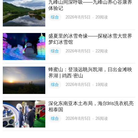
九峰山间深呼吸——九峰山养心谷康养
体验记
综合
2026年8月5日
·
20
阅读
盛夏里的冰雪奇缘——探秘冰雪大世界
梦幻冰雪馆
综合
2026年8月5日
·
22
阅读
蜂蜜山：登顶远眺兴凯湖，日出金滩映
界湖 | 鸡西·密山
综合
2026年8月5日
·
19
阅读
深化东南亚本土布局，海尔Iris洗衣机亮
相泰国
综合
2026年8月5日
·
26
阅读