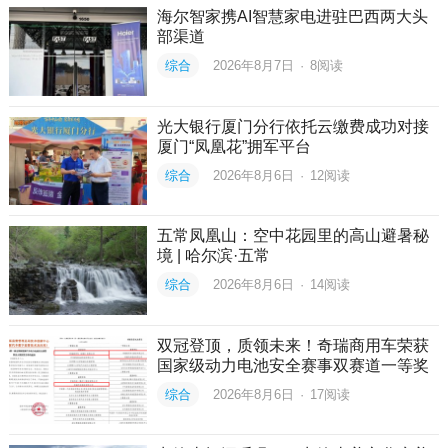
海尔智家携AI智慧家电进驻巴西两大头
部渠道
综合
2026年8月7日
·
8
阅读
光大银行厦门分行依托云缴费成功对接
厦门“凤凰花”拥军平台
综合
2026年8月6日
·
12
阅读
五常凤凰山：空中花园里的高山避暑秘
境 | 哈尔滨·五常
综合
2026年8月6日
·
14
阅读
双冠登顶，质领未来！奇瑞商用车荣获
国家级动力电池安全赛事双赛道一等奖
综合
2026年8月6日
·
17
阅读