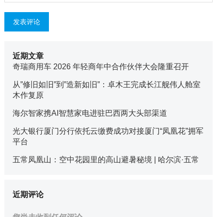
近期文章
奇瑞商用车 2026 年轻商年中合作伙伴大会隆重召开
从”修旧如旧”到”造新如旧”：卓木王完成长江舰伟人舱室
木作复原
海尔智家携AI智慧家电进驻巴西两大头部渠道
光大银行厦门分行依托云缴费成功对接厦门“凤凰花”拥军
平台
五常凤凰山：空中花园里的高山避暑秘境 | 哈尔滨·五常
近期评论