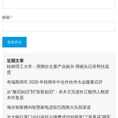
邮箱
*
近期文章
桂林理工大学：用脚步丈量产业振兴 用镜头记录帮扶温
度
奇瑞商用车 2026 年轻商年中合作伙伴大会隆重召开
从”修旧如旧”到”造新如旧”：卓木王完成长江舰伟人舱室
木作复原
海尔智家携AI智慧家电进驻巴西两大头部渠道
光大银行厦门分行依托云缴费成功对接厦门“凤凰花”拥军