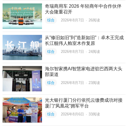
奇瑞商用车 2026 年轻商年中合作伙伴
大会隆重召开
综合
2026年8月7日
·
26
阅读
从”修旧如旧”到”造新如旧”：卓木王完成
长江舰伟人舱室木作复原
综合
2026年8月7日
·
24
阅读
海尔智家携AI智慧家电进驻巴西两大头
部渠道
综合
2026年8月7日
·
23
阅读
光大银行厦门分行依托云缴费成功对接
厦门“凤凰花”拥军平台
综合
2026年8月6日
·
33
阅读