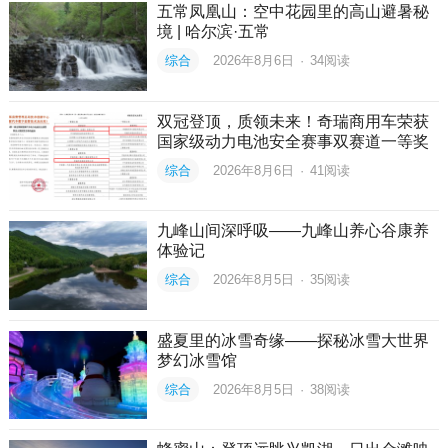
五常凤凰山：空中花园里的高山避暑秘
境 | 哈尔滨·五常
综合
2026年8月6日
·
34
阅读
双冠登顶，质领未来！奇瑞商用车荣获
国家级动力电池安全赛事双赛道一等奖
综合
2026年8月6日
·
41
阅读
九峰山间深呼吸——九峰山养心谷康养
体验记
综合
2026年8月5日
·
35
阅读
盛夏里的冰雪奇缘——探秘冰雪大世界
梦幻冰雪馆
综合
2026年8月5日
·
38
阅读