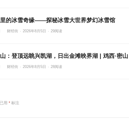
里的冰雪奇缘——探秘冰雪大世界梦幻冰雪馆
财经街
·
2026年8月5日
·
29
阅读
山：登顶远眺兴凯湖，日出金滩映界湖 | 鸡西·密山
财经街
·
2026年8月5日
·
28
阅读
项已用
*
标注