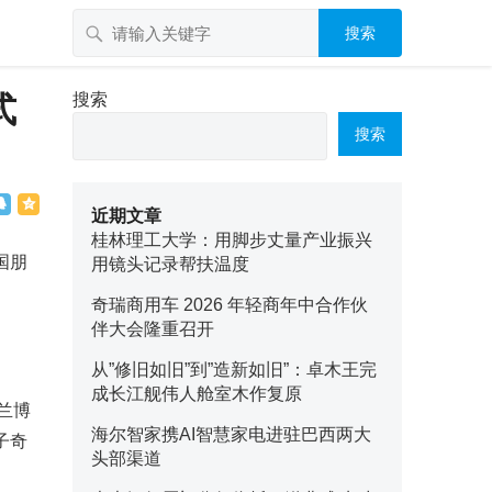
搜索
式
搜索
搜索
近期文章
桂林理工大学：用脚步丈量产业振兴
国朋
用镜头记录帮扶温度
奇瑞商用车 2026 年轻商年中合作伙
伴大会隆重召开
从”修旧如旧”到”造新如旧”：卓木王完
成长江舰伟人舱室木作复原
兰博
海尔智家携AI智慧家电进驻巴西两大
子奇
头部渠道