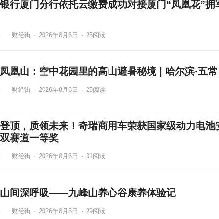
银行厦门分行依托云缴费成功对接厦门“凤凰花”拥
财经街
·
2026年8月6日
·
25
阅读
凤凰山：空中花园里的高山避暑秘境 | 哈尔滨·五常
财经街
·
2026年8月6日
·
25
阅读
登顶，质领未来！奇瑞商用车荣获国家级动力电池
双赛道一等奖
财经街
·
2026年8月6日
·
31
阅读
山间深呼吸——九峰山养心谷康养体验记
财经街
·
2026年8月5日
·
29
阅读