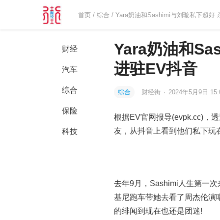
首页
/
综合
/ Yara奶油和Sashimi与刘璇私下超
Yara奶油和S
财经
进驻EV抖音
汽车
综合
综合
财经街
·
2024年5月9日 15:
保险
根据EV官网报导(evpk.cc
友，从抖音上看到他们私下玩在
科技
去年9月，Sashimi人生第
基尼跑车带她去看了周杰伦演唱
的绯闻到现在也还是团迷!