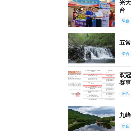
光大
台
综合
五常
综合
双冠
赛事
综合
九峰
综合