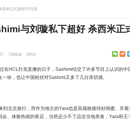
好 杀西米正式进驻EV抖音
ashimi与刘璇私下超好 杀西米正
07
·
736
阅读
·
0评论
)，透过在HCL扑克直播的日子，Sashimi结交了许多节目上认识的中
一块，也让中国粉丝对Sashimi又多了几分亲切感。
一次来到北京旅行，而作为地主的Yara也是高规格接待好闺蜜。开着
会、体验热闹的夜店，当然还少不了品尝当地美食，Yara和王