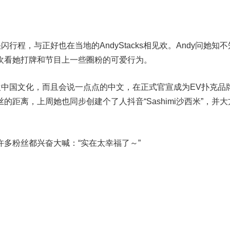
快闪行程，与正好也在当地的AndyStacks相见欢。Andy问她知
欢看她打牌和节目上一些圈粉的可爱行为。
很喜欢中国文化，而且会说一点点的中文，在正式官宣成为EV扑克品
的距离，上周她也同步创建个了人抖音“Sashimi沙西米”，并大
多粉丝都兴奋大喊：“实在太幸福了～”
】