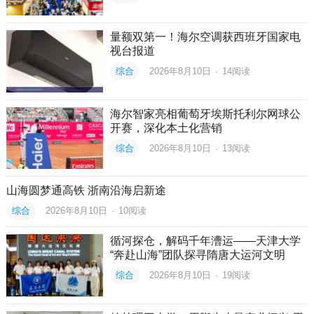
量额双第一！海尔空调获西班牙国家电
视台报道
综合
2026年8月10日
·
14
阅读
海尔智家亮相葡萄牙埃斯托利尔网球公
开赛，深化本土化营销
综合
2026年8月10日
·
13
阅读
山海圆梦通高铁 浙南沿海启新途
综合
2026年8月10日
·
10
阅读
循河探仓，解码千年漕运——天津大学
“奔赴山海”团队探寻隋唐大运河文明
综合
2026年8月10日
·
19
阅读