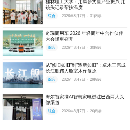
桂林理工大学：用脚步丈量产业振兴 用
镜头记录帮扶温度
综合
2026年8月7日
·
31
阅读
奇瑞商用车 2026 年轻商年中合作伙伴
大会隆重召开
综合
2026年8月7日
·
30
阅读
从”修旧如旧”到”造新如旧”：卓木王完成
长江舰伟人舱室木作复原
综合
2026年8月7日
·
29
阅读
海尔智家携AI智慧家电进驻巴西两大头
部渠道
综合
2026年8月7日
·
26
阅读