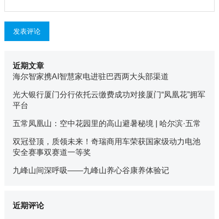
近期文章
海尔智家携AI智慧家电进驻巴西两大头部渠道
光大银行厦门分行依托云缴费成功对接厦门“凤凰花”拥军
平台
五常凤凰山：空中花园里的高山避暑秘境 | 哈尔滨·五常
双冠登顶，质领未来！奇瑞商用车荣获国家级动力电池
安全赛事双赛道一等奖
九峰山间深呼吸——九峰山养心谷康养体验记
近期评论