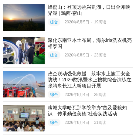
蜂蜜山：登顶远眺兴凯湖，日出金滩映
界湖 | 鸡西·密山
综合
2026年8月5日
·
19
阅读
深化东南亚本土布局，海尔Iris洗衣机亮
相泰国
综合
2026年8月5日
·
23
阅读
政企联动强化救援，筑牢水上施工安全
防线！2026防汛暨水上搜救综合演练在
张靖皋长江大桥项目开展
综合
2026年8月4日
·
28
阅读
聊城大学哈瓦那学院举办“普及爱粮知
识，传承勤俭美德”社会实践活动
综合
2026年8月4日
·
31
阅读