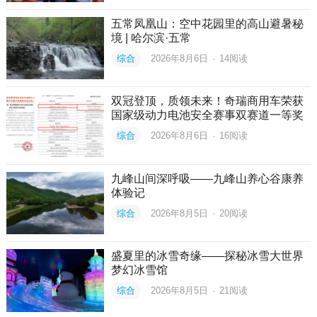
五常凤凰山：空中花园里的高山避暑秘
境 | 哈尔滨·五常
综合
2026年8月6日
·
14
阅读
双冠登顶，质领未来！奇瑞商用车荣获
国家级动力电池安全赛事双赛道一等奖
综合
2026年8月6日
·
16
阅读
九峰山间深呼吸——九峰山养心谷康养
体验记
综合
2026年8月5日
·
20
阅读
盛夏里的冰雪奇缘——探秘冰雪大世界
梦幻冰雪馆
综合
2026年8月5日
·
21
阅读