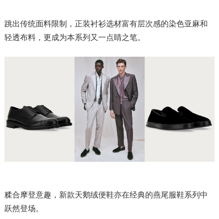
跳出传统面料限制，正装衬衫选材富有层次感的染色亚麻和
轻透布料，更成为本系列又一点睛之笔。
糅合摩登意趣，新款天鹅绒便鞋亦在经典的燕尾服鞋系列中
跃然登场。