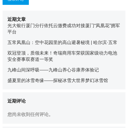
近期文章
光大银行厦门分行依托云缴费成功对接厦门“凤凰花”拥军
平台
五常凤凰山：空中花园里的高山避暑秘境 | 哈尔滨·五常
双冠登顶，质领未来！奇瑞商用车荣获国家级动力电池
安全赛事双赛道一等奖
九峰山间深呼吸——九峰山养心谷康养体验记
盛夏里的冰雪奇缘——探秘冰雪大世界梦幻冰雪馆
近期评论
您尚未收到任何评论。