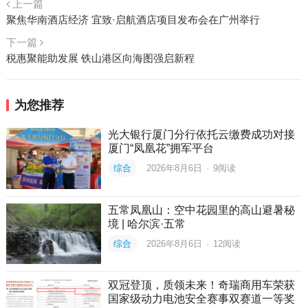
上一篇
聚焦华南酒店经济 宜致·启航酒店项目发布会在广州举行
下一篇
税惠聚能助发展 铁山港区向海图强启新程
为您推荐
光大银行厦门分行依托云缴费成功对接
厦门“凤凰花”拥军平台
综合
2026年8月6日
·
9
阅读
五常凤凰山：空中花园里的高山避暑秘
境 | 哈尔滨·五常
综合
2026年8月6日
·
12
阅读
双冠登顶，质领未来！奇瑞商用车荣获
国家级动力电池安全赛事双赛道一等奖