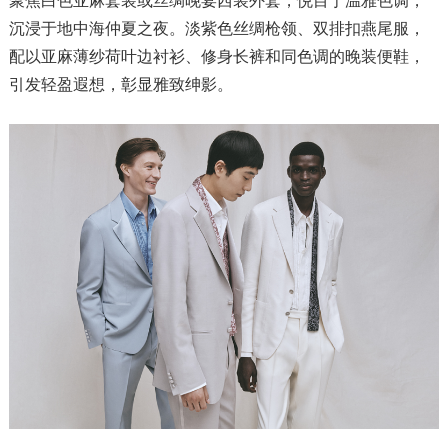
聚焦白色亚麻套装或丝绸晚宴西装外套，悦目于温雅色调，
沉浸于地中海仲夏之夜。淡紫色丝绸枪领、双排扣燕尾服，
配以亚麻薄纱荷叶边衬衫、修身长裤和同色调的晚装便鞋，
引发轻盈遐想，彰显雅致绅影。