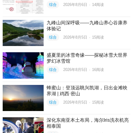
综合
2026年8月6日
·
14
阅读
九峰山间深呼吸——九峰山养心谷康养
体验记
综合
2026年8月5日
·
15
阅读
盛夏里的冰雪奇缘——探秘冰雪大世界
梦幻冰雪馆
综合
2026年8月5日
·
16
阅读
蜂蜜山：登顶远眺兴凯湖，日出金滩映
界湖 | 鸡西·密山
综合
2026年8月5日
·
15
阅读
深化东南亚本土布局，海尔Iris洗衣机亮
相泰国