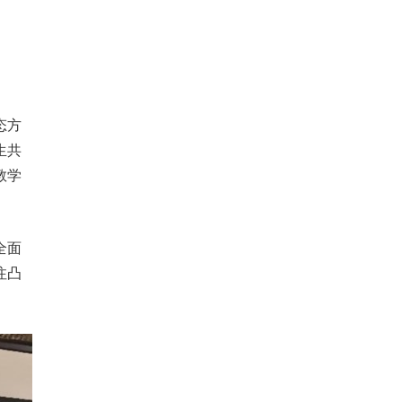
态方
生共
教学
全面
注凸