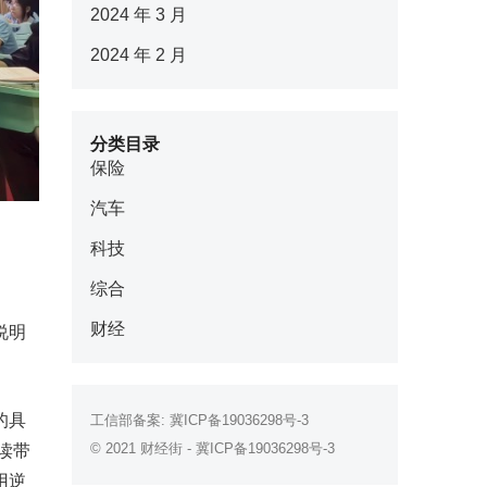
2024 年 3 月
2024 年 2 月
分类目录
保险
汽车
科技
综合
财经
说明
的具
工信部备案:
冀ICP备19036298号-3
© 2021
财经街
-
冀ICP备19036298号-3
读带
用逆