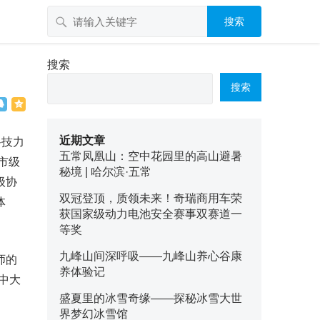
搜索
搜索
搜索
近期文章
科技力
五常凤凰山：空中花园里的高山避暑
市级
秘境 | 哈尔滨·五常
级协
双冠登顶，质领未来！奇瑞商用车荣
体
获国家级动力电池安全赛事双赛道一
等奖
九峰山间深呼吸——九峰山养心谷康
师的
养体验记
高中大
盛夏里的冰雪奇缘——探秘冰雪大世
界梦幻冰雪馆