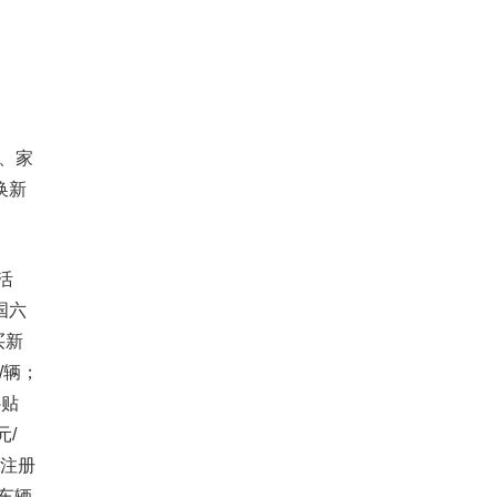
、家
换新
活
国六
买新
/辆；
补贴
元/
前注册
购车辆