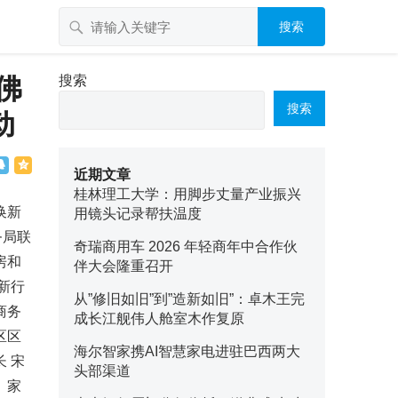
搜索
佛
搜索
搜索
动
近期文章
桂林理工大学：用脚步丈量产业振兴
换新
用镜头记录帮扶温度
务局联
奇瑞商用车 2026 年轻商年中合作伙
房和
伴大会隆重召开
新行
从”修旧如旧”到”造新如旧”：卓木王完
商务
成长江舰伟人舱室木作复原
区区
海尔智家携AI智慧家电进驻巴西两大
 宋
头部渠道
、家