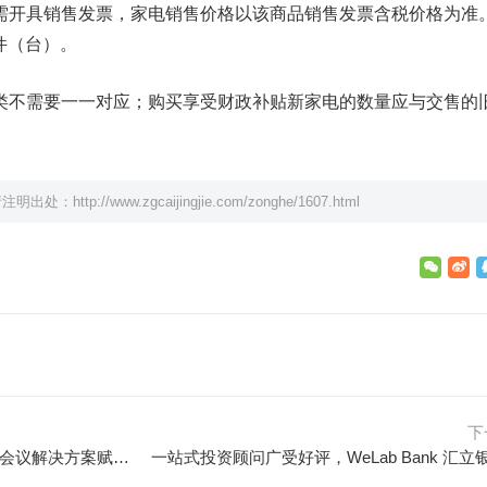
需开具销售发票，家电销售价格以该商品销售发票含税价格为准
件（台）。
类不需要一一对应；购买享受财政补贴新家电的数量应与交售的
请注明出处：
http://www.zgcaijingjie.com/zonghe/1607.html
下
MAXHUB广州新品品鉴会落幕，会议解决方案赋能企业高效协作