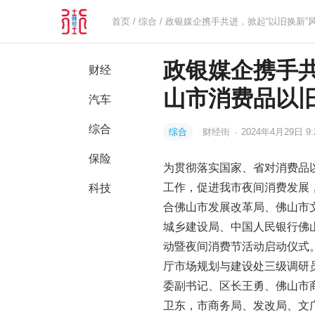
首页
/
综合
/ 政银媒企携手共进，掀起“以旧换新”
政银媒企携手共
财经
山市消费品以
汽车
综合
综合
财经街
·
2024年4月29日 9:
保险
为贯彻落实国家、省对消费品
工作，促进我市夜间消费发展
科技
合佛山市发展改革局、佛山市
城乡建设局、中国人民银行佛山
动暨夜间消费节活动启动仪式
厅市场规划与建设处三级调研
委副书记、区长王勇、佛山市
卫东，市商务局、发改局、文