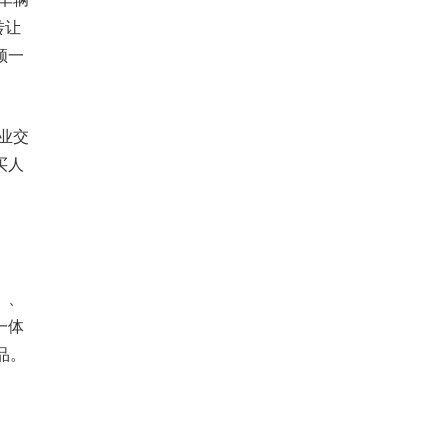
转让
领一
企业交
买人
）、
一体
品。