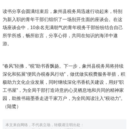
读书分享会圆满结束后，象州县税务局迅速行动起来，特别
为新入职的青年干部们组织了一场别开生面的座谈会。在这
场座谈会中，10余名充满朝气的青年税务干部纷纷结合自己
所学所感，畅所欲言，分享心得，共同在知识的海洋中遨
游。
“春风”轻拂，“税”助书香飘扬。下一步，象州县税务局将持续
深化和拓展“便民办税春风行动”，做优做实税费服务举措，积
极助力文化企业发展，同时继续深化书香机关建设，用好“职
工书屋”，为全局干部打造诗意的心灵栖息地和共同的精神家
园，助推书籍墨香走进千家万户，为全民阅读注入“税动力”。
（陆鹭）
本文来自网络，不代表立场，转载请注明出处：