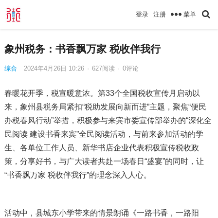
菜单
登录
注册
象州税务：书香飘万家 税收伴我行
综合
2024年4月26日 10:26
·
627
阅读
·
0评论
春暖花开季，税宣暖意浓。第33个全国税收宣传月启动以
来，象州县税务局紧扣“税助发展向新而进”主题，聚焦“便民
办税春风行动”举措，积极参与来宾市委宣传部举办的“深化全
民阅读 建设书香来宾”全民阅读活动，与前来参加活动的学
生、各单位工作人员、新华书店企业代表积极宣传税收政
策，分享好书，与广大读者共赴一场春日“盛宴”的同时，让
“书香飘万家 税收伴我行”的理念深入人心。
活动中，县城东小学带来的情景朗诵《一路书香，一路阳