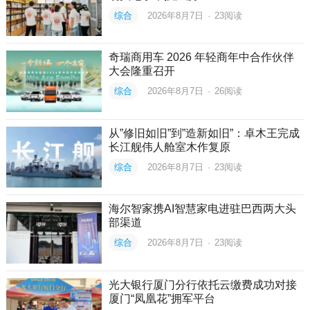
综合
2026年8月7日
·
23
阅读
奇瑞商用车 2026 年轻商年中合作伙伴
大会隆重召开
综合
2026年8月7日
·
26
阅读
从”修旧如旧”到”造新如旧”：卓木王完成
长江舰伟人舱室木作复原
综合
2026年8月7日
·
23
阅读
海尔智家携AI智慧家电进驻巴西两大头
部渠道
综合
2026年8月7日
·
23
阅读
光大银行厦门分行依托云缴费成功对接
厦门“凤凰花”拥军平台