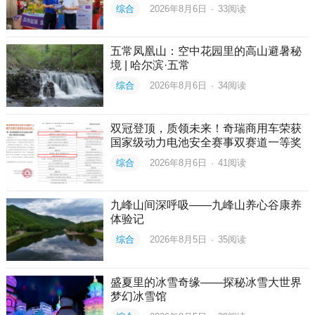
综合
2026年8月6日
·
33
阅读
五常凤凰山：空中花园里的高山避暑秘
境 | 哈尔滨·五常
综合
2026年8月6日
·
34
阅读
双冠登顶，质领未来！奇瑞商用车荣获
国家级动力电池安全赛事双赛道一等奖
综合
2026年8月6日
·
41
阅读
九峰山间深呼吸——九峰山养心谷康养
体验记
综合
2026年8月5日
·
35
阅读
盛夏里的冰雪奇缘——探秘冰雪大世界
梦幻冰雪馆