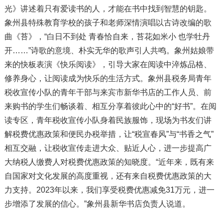
光》讲述着只有爱读书的人，才能在书中找到智慧的钥匙。
象州县特殊教育学校的孩子和老师深情演唱以古诗改编的歌
曲《苔》，“白日不到处 青春恰自来，苔花如米小 也学牡丹
开……”诗歌的意境、朴实无华的歌声引人共鸣。象州姑娘带
来的快板表演《快乐阅读》，引导大家在阅读中淬炼品格、
修养身心，让阅读成为快乐的生活方式。象州县税务局青年
税收宣传小队的青年干部与来宾市新华书店的工作人员、前
来购书的学生们畅谈着、相互分享着彼此心中的“好书”。在阅
读专区，青年税收宣传小队身着民族服饰，现场为书友们讲
解税费优惠政策和便民办税举措，让“税宣春风”与“书香之气”
相互交融，让税收宣传走进大众、贴近人心，进一步提高广
大纳税人缴费人对税费优惠政策的知晓度。“近年来，既有来
自国家对文化发展的高度重视，还有来自税费优惠政策的大
力支持。2023年以来，我们享受税费优惠减免31万元，进一
步增添了发展的信心。”象州县新华书店负责人说道。