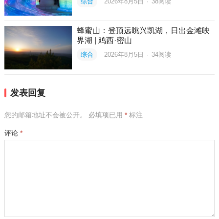
综合
2026年8月5日
·
38
阅读
蜂蜜山：登顶远眺兴凯湖，日出金滩映
界湖 | 鸡西·密山
综合
2026年8月5日
·
34
阅读
发表回复
您的邮箱地址不会被公开。
必填项已用
*
标注
评论
*