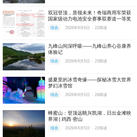
双冠登顶，质领未来！奇瑞商用车荣获
国家级动力电池安全赛事双赛道一等奖
综合
2026年8月6日
·
22
阅读
九峰山间深呼吸——九峰山养心谷康养
体验记
综合
2026年8月5日
·
23
阅读
盛夏里的冰雪奇缘——探秘冰雪大世界
梦幻冰雪馆
综合
2026年8月5日
·
24
阅读
蜂蜜山：登顶远眺兴凯湖，日出金滩映
界湖 | 鸡西·密山
综合
2026年8月5日
·
22
阅读