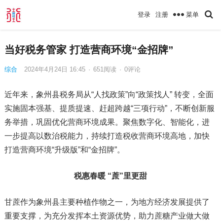
菜单
登录
注册
当好税务管家 打造营商环境“金招牌”
综合
2024年4月24日 16:45
·
651
阅读
·
0评论
近年来，象州县税务局从“人找政策”向“政策找人” 转变，全面
实施固本强基、提质提速、赶超跨越“三项行动”，不断创新服
务举措，巩固优化营商环境成果。聚焦数字化、智能化，进
一步提高以数治税能力，持续打造税收营商环境高地，加快
打造营商环境“升级版”和“金招牌”。
税惠
春暖 “蔗”里更甜
甘蔗作为象州县主要种植作物之一，为地方经济发展提供了
重要支撑，为充分发挥本土资源优势，助力蔗糖产业做大做