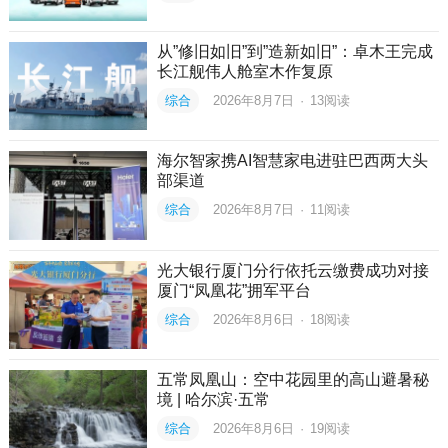
从”修旧如旧”到”造新如旧”：卓木王完成
长江舰伟人舱室木作复原
综合
2026年8月7日
·
13
阅读
海尔智家携AI智慧家电进驻巴西两大头
部渠道
综合
2026年8月7日
·
11
阅读
光大银行厦门分行依托云缴费成功对接
厦门“凤凰花”拥军平台
综合
2026年8月6日
·
18
阅读
五常凤凰山：空中花园里的高山避暑秘
境 | 哈尔滨·五常
综合
2026年8月6日
·
19
阅读