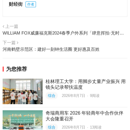
财经街
作者
上一篇
WILLIAM FOX威廉福克斯2024春季户外系列「肆意挥拍·无时不欢」
下一篇
河南鹤壁示范区：建好一刻钟生活圈 更好惠及百姓
为您推荐
桂林理工大学：用脚步丈量产业振兴 用
镜头记录帮扶温度
综合
2026年8月7日
·
9
阅读
奇瑞商用车 2026 年轻商年中合作伙伴
大会隆重召开
综合
2026年8月7日
·
13
阅读