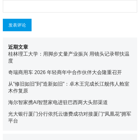
近期文章
桂林理工大学：用脚步丈量产业振兴 用镜头记录帮扶温
度
奇瑞商用车 2026 年轻商年中合作伙伴大会隆重召开
从”修旧如旧”到”造新如旧”：卓木王完成长江舰伟人舱室
木作复原
海尔智家携AI智慧家电进驻巴西两大头部渠道
光大银行厦门分行依托云缴费成功对接厦门“凤凰花”拥军
平台