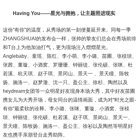
Having You——星光与拥抱，让主题照进现实
这份“有你”的温度，从秀场的第一刻便蔓延开来。同每一季
ZHANGSHUAI的发布会一样，张帅的挚友们总会在秀场前排
和T台上为他加油打气，更为现场注入熠熠星光。
Anglebaby、童瑶、陈红、李小萌、李小璐、苗圃、张棪琰、
张茜、董璇、小酒窝、罗珊珊、钟丽缇、张伦硕、张咪、杜
若溪、杭天琪、赵子琪、景冈山、景天一 、景天瞳、陈牧
扬、施洛一、赵梦澈、沈一只、盈公主、徐杉、陶然以及
heydream女团等一众明星好友现身本场大秀，其中好友苗圃
携女儿为大秀开场，母女同台的温情画面，成为对“时光之眼-
有你”最柔软的诠释。李小璐、张咪、董璇、小酒窝、张棪
琰、钟丽缇、张伦硕、杜若溪、赵子琪、景岗山、景天一、
景天瞳、陈牧扬、施洛一、盈公主、徐衫以及陶然等明星好
友也携手亲朋登台走秀助阵。