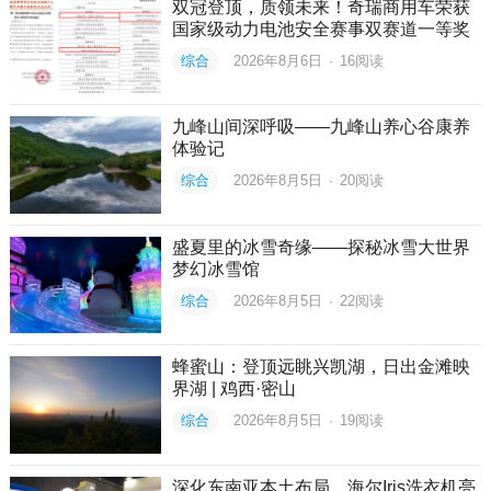
双冠登顶，质领未来！奇瑞商用车荣获
国家级动力电池安全赛事双赛道一等奖
综合
2026年8月6日
·
16
阅读
九峰山间深呼吸——九峰山养心谷康养
体验记
综合
2026年8月5日
·
20
阅读
盛夏里的冰雪奇缘——探秘冰雪大世界
梦幻冰雪馆
综合
2026年8月5日
·
22
阅读
蜂蜜山：登顶远眺兴凯湖，日出金滩映
界湖 | 鸡西·密山
综合
2026年8月5日
·
19
阅读
深化东南亚本土布局，海尔Iris洗衣机亮