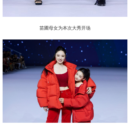
苗圃母女为本次大秀开场