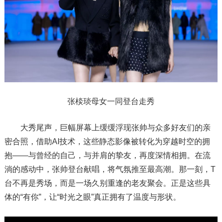
张棪琰母女一同登台走秀
大秀尾声，巨幅屏幕上缓缓浮现张帅与众多好友们的亲
密合照，借助AI技术，这些静态影像被转化为穿越时空的拥
抱——与曾经的自己，与并肩的挚友，再度深情相拥。在流
淌的感动中，张帅登台献唱，将气氛推至最高潮。那一刻，T
台不再是秀场，而是一场久别重逢的老友聚会。正是这些具
体的“有你”，让“时光之眼”真正拥有了温度与形状。