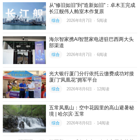
从”修旧如旧”到”造新如旧”：卓木王完成
长江舰伟人舱室木作复原
综合
2026年8月7日
·
5
阅读
海尔智家携AI智慧家电进驻巴西两大头
部渠道
综合
2026年8月7日
·
6
阅读
光大银行厦门分行依托云缴费成功对接
厦门“凤凰花”拥军平台
综合
2026年8月6日
·
12
阅读
五常凤凰山：空中花园里的高山避暑秘
境 | 哈尔滨·五常
综合
2026年8月6日
·
14
阅读