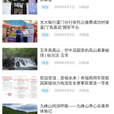
综合
2026年8月7日
·
14
阅读
光大银行厦门分行依托云缴费成功对接
厦门“凤凰花”拥军平台
综合
2026年8月6日
·
20
阅读
五常凤凰山：空中花园里的高山避暑秘
境 | 哈尔滨·五常
综合
2026年8月6日
·
22
阅读
双冠登顶，质领未来！奇瑞商用车荣获
国家级动力电池安全赛事双赛道一等奖
综合
2026年8月6日
·
25
阅读
九峰山间深呼吸——九峰山养心谷康养
体验记