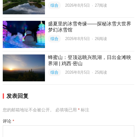
综合
2026年8月5日
·
27
阅读
盛夏里的冰雪奇缘——探秘冰雪大世界
梦幻冰雪馆
综合
2026年8月5日
·
26
阅读
蜂蜜山：登顶远眺兴凯湖，日出金滩映
界湖 | 鸡西·密山
综合
2026年8月5日
·
25
阅读
发表回复
您的邮箱地址不会被公开。
必填项已用
*
标注
评论
*