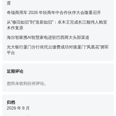
度
奇瑞商用车 2026 年轻商年中合作伙伴大会隆重召开
从”修旧如旧”到”造新如旧”：卓木王完成长江舰伟人舱室
木作复原
海尔智家携AI智慧家电进驻巴西两大头部渠道
光大银行厦门分行依托云缴费成功对接厦门“凤凰花”拥军
平台
近期评论
您尚未收到任何评论。
归档
2026 年 8 月