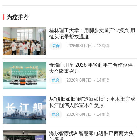
为您推荐
桂林理工大学：用脚步丈量产业振兴 用
镜头记录帮扶温度
综合
2026年8月7日
·
13
阅读
奇瑞商用车 2026 年轻商年中合作伙伴
大会隆重召开
综合
2026年8月7日
·
14
阅读
从”修旧如旧”到”造新如旧”：卓木王完成
长江舰伟人舱室木作复原
综合
2026年8月7日
·
14
阅读
海尔智家携AI智慧家电进驻巴西两大头
部渠道