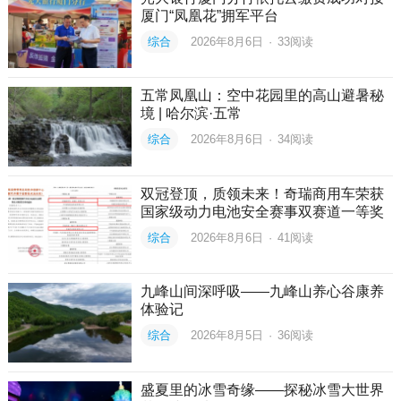
厦门“凤凰花”拥军平台
综合
2026年8月6日
·
33
阅读
五常凤凰山：空中花园里的高山避暑秘
境 | 哈尔滨·五常
综合
2026年8月6日
·
34
阅读
双冠登顶，质领未来！奇瑞商用车荣获
国家级动力电池安全赛事双赛道一等奖
综合
2026年8月6日
·
41
阅读
九峰山间深呼吸——九峰山养心谷康养
体验记
综合
2026年8月5日
·
36
阅读
盛夏里的冰雪奇缘——探秘冰雪大世界