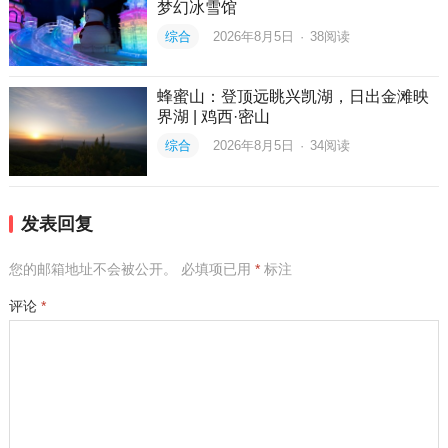
梦幻冰雪馆
综合
2026年8月5日
·
38
阅读
蜂蜜山：登顶远眺兴凯湖，日出金滩映
界湖 | 鸡西·密山
综合
2026年8月5日
·
34
阅读
发表回复
您的邮箱地址不会被公开。
必填项已用
*
标注
评论
*