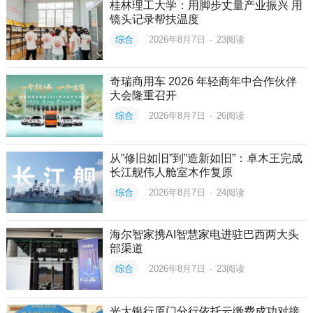
桂林理工大学：用脚步丈量产业振兴 用
镜头记录帮扶温度
综合
2026年8月7日
·
23
阅读
奇瑞商用车 2026 年轻商年中合作伙伴
大会隆重召开
综合
2026年8月7日
·
26
阅读
从”修旧如旧”到”造新如旧”：卓木王完成
长江舰伟人舱室木作复原
综合
2026年8月7日
·
24
阅读
海尔智家携AI智慧家电进驻巴西两大头
部渠道
综合
2026年8月7日
·
23
阅读
光大银行厦门分行依托云缴费成功对接