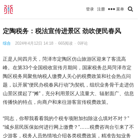
菜单
登录
注册
定陶税务：税法宣传进景区 劲吹便民春风
综合
2024年4月12日 14:18
·
665
阅读
·
0评论
正是人间四月天，菏泽市定陶区仿山旅游区迎来了客流高
峰。在第33个全国税收宣传月期间，国家税务总局菏泽市定
陶区税务局聚焦纳税人缴费人关心的税费政策和社会热点问
题，以开展“便民办税春风行动”为契机，组织业务骨干走进仿
山景区摆起了“摊”，充分利用景区人流量大、辐射面广、信息
传播快的特点，向商户和来往游客宣传税费政策。
“同志，你帮我看看我的个税专项附加扣除这么填对不对？”
“城乡居民医保如何进行网上缴费？”……税费咨询台引来了不
少游客，税务人员热情地介绍各类税费政策，精准告知业务