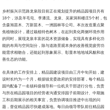
乡村振兴示范路龙泉段目前正在规划提升的精品园项目共有
18个，涉及羊毛屯、李潘流、龙泉、吴家洞和楼庄5个村，包
含森旭苗木、万新苗木、一洲园林等公司。本次改造重点聚
焦植物设计，通过栽植特色树木，在起到美化两侧环境作用
的同时，展现龙泉丰富的花木资源储备，实现具有多样化功
能的布局与空间划分，除与道路景观本身的改善视觉疲劳功
能需求相吻合，还能起到形象展示、彰显本地地域风貌和改
善生态的功能。
在具体的工作安排上，精品园建设项目由三月中旬开始，建
设时长约为一个月，根据镇党委政府的安排部署，每个精品
园均配备了一名镇科级领导和一位机关干部进行分包，负责
与所在精品园项目的经营者沟通安排园子前期设计、中期施
工和后期展示的相关事宜，负责协调项目推进中出现的问
题，督促精品园尽快建成落地。每日由领导带队前往精品园