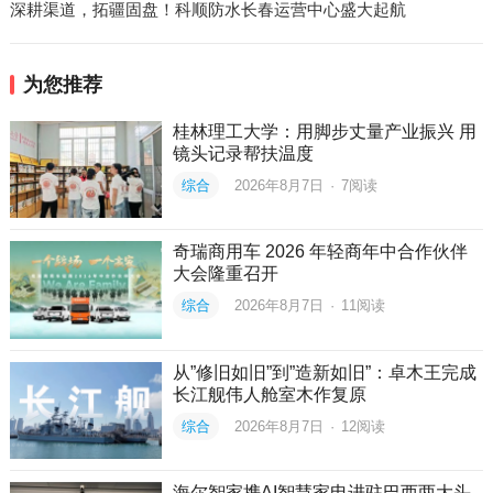
深耕渠道，拓疆固盘！科顺防水长春运营中心盛大起航
为您推荐
桂林理工大学：用脚步丈量产业振兴 用
镜头记录帮扶温度
综合
2026年8月7日
·
7
阅读
奇瑞商用车 2026 年轻商年中合作伙伴
大会隆重召开
综合
2026年8月7日
·
11
阅读
从”修旧如旧”到”造新如旧”：卓木王完成
长江舰伟人舱室木作复原
综合
2026年8月7日
·
12
阅读
海尔智家携AI智慧家电进驻巴西两大头