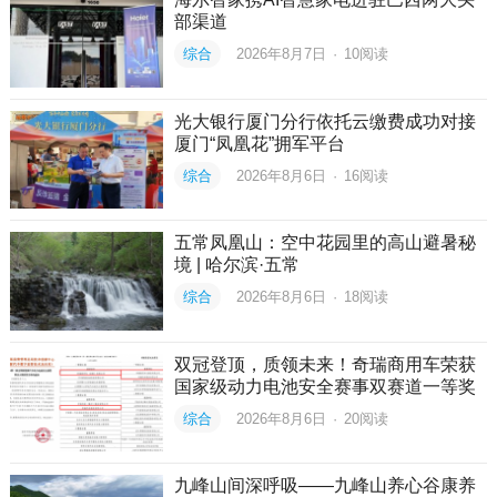
部渠道
综合
2026年8月7日
·
10
阅读
光大银行厦门分行依托云缴费成功对接
厦门“凤凰花”拥军平台
综合
2026年8月6日
·
16
阅读
五常凤凰山：空中花园里的高山避暑秘
境 | 哈尔滨·五常
综合
2026年8月6日
·
18
阅读
双冠登顶，质领未来！奇瑞商用车荣获
国家级动力电池安全赛事双赛道一等奖
综合
2026年8月6日
·
20
阅读
九峰山间深呼吸——九峰山养心谷康养