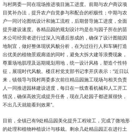
与村两委一同在现场推进项目施工进度。前期与农户商议项
目奖补办法，提升农户自觉参与和配合的积极性；中期与农
户一同讨论图纸设计和施工流程，后期督导施工进度，全面
提升建设速度。各精品园的规划设计均是在与园子所在的苗
木公司经营者进行过深入沟通后形成的，确保了设计图能因
地制宜，做好整体现状风貌分析，在为过往行人和车辆打造
出优美的植物景观廊道的同时，避免大拆大建等浪费现象，
尊重场地肌理及远期规划用地，统一设计风格，塑造个性特
征，展现时代风貌。楼庄村党支部书记李开庆表示：“近日以
来，镇领导与我村两委多次前往精品园施工现场与相关负责
人一同推进园林建设进度，每日在一线查看机械和人工开工
情况，确保高效完成提升任务，现在几处园子都进展很快，
不出几天就能看到效果”。
目前，全镇已有9处精品园美化提升工程竣工，完成了微地形
的处理和植物种植设计与移栽。剩余几处精品园正在进行土