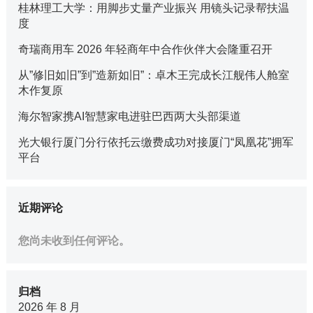
桂林理工大学：用脚步丈量产业振兴 用镜头记录帮扶温
度
奇瑞商用车 2026 年轻商年中合作伙伴大会隆重召开
从”修旧如旧”到”造新如旧”：卓木王完成长江舰伟人舱室
木作复原
海尔智家携AI智慧家电进驻巴西两大头部渠道
光大银行厦门分行依托云缴费成功对接厦门“凤凰花”拥军
平台
近期评论
您尚未收到任何评论。
归档
2026 年 8 月