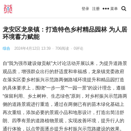
菜单
登录
注册
龙安区龙泉镇：打造特色乡村精品园林 为人居
环境蓄力赋能
综合
2024年4月12日 13:39
·
706
阅读
·
0评论
自“我为强市建设做贡献”大讨论活动开展以来，为提升道路景
观品质，增强群众出行的舒适度和幸福感，龙泉镇党委政府
在落实区委乡村振兴示范路两侧路域环境提升和精品园打造
的具体要求上，围绕“一步一景”“一园一景”的设计理念，遵循
“保留利用、乡土树种、生态绿色”原则，对乡村振兴示范路两
侧的道路景观进行重造，通过在两侧已有的苗木绿化基础上
再次重组，添加必要的景观小品和地形设计，打造出简洁舒
朗、四季有景的道路植物景观，实现改善环境，提升行人的
通行体验，以点带面逐步提升乡村振兴示范路建设的效果。