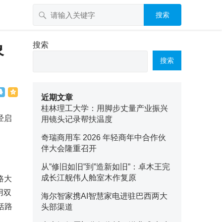
搜索
象
搜索
搜索
近期文章
桂林理工大学：用脚步丈量产业振兴
经启
用镜头记录帮扶温度
奇瑞商用车 2026 年轻商年中合作伙
伴大会隆重召开
从”修旧如旧”到”造新如旧”：卓木王完
成长江舰伟人舱室木作复原
路大
用双
海尔智家携AI智慧家电进驻巴西两大
括路
头部渠道