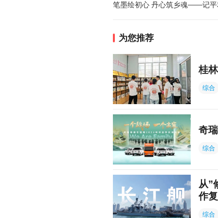
笔墨绘初心 丹心筑乡魂——记
为您推荐
桂林
综合
奇瑞
综合
从”
作复
综合