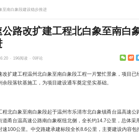
白象至南白象段建设稳步推进
速公路改扩建工程北白象至南白
进
6:20
·
196
阅读
·
0评论
速改扩建工程温州北白象至南白象段工程一片繁忙景象，项目已
剩余段落软基施工，为项目建设通车奠定坚实基础。
工程北白象至南白象段起于温州市乐清市北白象镇甬台温高速公
道甬台温高速公路南白象枢纽北侧，全长约14.7公里，总体采
速100公里。中交路建承建标段全长8.6公里，主要建设内容包