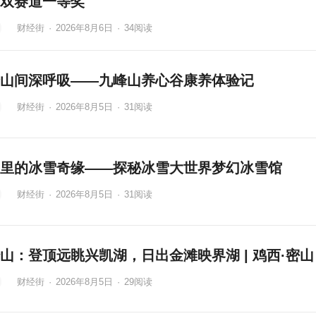
双赛道一等奖
财经街
·
2026年8月6日
·
34
阅读
山间深呼吸——九峰山养心谷康养体验记
财经街
·
2026年8月5日
·
31
阅读
里的冰雪奇缘——探秘冰雪大世界梦幻冰雪馆
财经街
·
2026年8月5日
·
31
阅读
山：登顶远眺兴凯湖，日出金滩映界湖 | 鸡西·密山
财经街
·
2026年8月5日
·
29
阅读