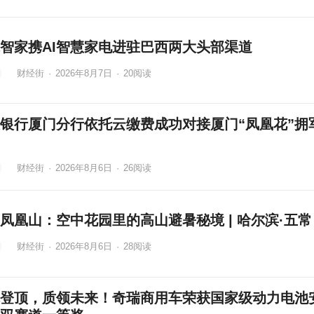
智家携AI智慧家电进驻巴西两大头部渠道
财经街
·
2026年8月7日
·
20
阅读
银行厦门分行依托云缴费成功对接厦门“凤凰花”拥
财经街
·
2026年8月6日
·
26
阅读
凤凰山：空中花园里的高山避暑秘境 | 哈尔滨·五常
财经街
·
2026年8月6日
·
28
阅读
登顶，质领未来！奇瑞商用车荣获国家级动力电池