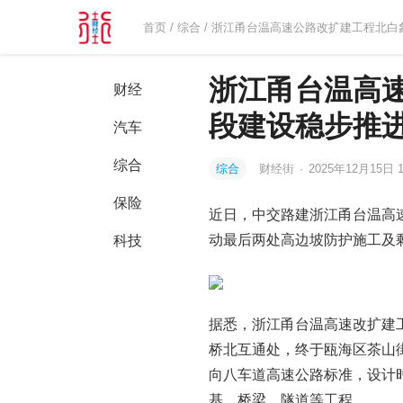
首页
/
综合
/ 浙江甬台温高速公路改扩建工程北
浙江甬台温高
财经
段建设稳步推
汽车
综合
综合
财经街
·
2025年12月15日 1
保险
近日，中交路建浙江甬台温高
动最后两处高边坡防护施工及
科技
据悉，浙江甬台温高速改扩建
桥北互通处，终于瓯海区茶山街
向八车道高速公路标准，设计时
基、桥梁、隧道等工程。