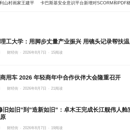
平利山村画家王建平
理工大学：用脚步丈量产业振兴 用镜头记录帮扶温
财经街
·
2026年8月7日
·
15
阅读
商用车 2026 年轻商年中合作伙伴大会隆重召开
财经街
·
2026年8月7日
·
21
阅读
修旧如旧”到”造新如旧”：卓木王完成长江舰伟人舱
原
财经街
·
2026年8月7日
·
19
阅读