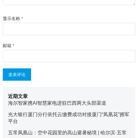
显示名称
*
邮箱
*
近期文章
海尔智家携AI智慧家电进驻巴西两大头部渠道
光大银行厦门分行依托云缴费成功对接厦门“凤凰花”拥军
平台
五常凤凰山：空中花园里的高山避暑秘境 | 哈尔滨·五常