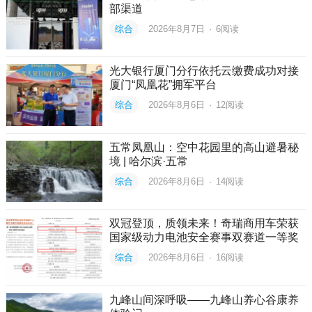
部渠道
综合
2026年8月7日
·
6
阅读
光大银行厦门分行依托云缴费成功对接
厦门“凤凰花”拥军平台
综合
2026年8月6日
·
12
阅读
五常凤凰山：空中花园里的高山避暑秘
境 | 哈尔滨·五常
综合
2026年8月6日
·
14
阅读
双冠登顶，质领未来！奇瑞商用车荣获
国家级动力电池安全赛事双赛道一等奖
综合
2026年8月6日
·
16
阅读
九峰山间深呼吸——九峰山养心谷康养