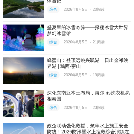
体验记
综合
2026年8月5日
·
20
阅读
盛夏里的冰雪奇缘——探秘冰雪大世界
梦幻冰雪馆
综合
2026年8月5日
·
21
阅读
蜂蜜山：登顶远眺兴凯湖，日出金滩映
界湖 | 鸡西·密山
综合
2026年8月5日
·
19
阅读
深化东南亚本土布局，海尔Iris洗衣机亮
相泰国
综合
2026年8月5日
·
23
阅读
政企联动强化救援，筑牢水上施工安全
防线！2026防汛暨水上搜救综合演练在