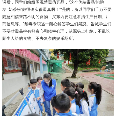
课后，同学们纷纷围观禁毒仿真品，“这个伪装毒品‘跳跳
糖’‘奶茶粉’做得确实很逼真啊！”“是的，所以同学们千万不要
随意相信来路不明的食物，买东西要注意看清生产日期、厂
商信息等。”禁毒专职逐一耐心解答学生们疑惑。告诫学生们
不要对毒品抱有好奇心和侥幸心理，从源头上杜绝，不乱吃
陌生人给的食物、不去复杂的娱乐场所。