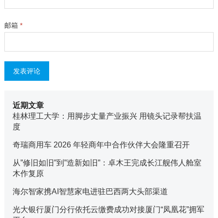
邮箱
*
近期文章
桂林理工大学：用脚步丈量产业振兴 用镜头记录帮扶温
度
奇瑞商用车 2026 年轻商年中合作伙伴大会隆重召开
从”修旧如旧”到”造新如旧”：卓木王完成长江舰伟人舱室
木作复原
海尔智家携AI智慧家电进驻巴西两大头部渠道
光大银行厦门分行依托云缴费成功对接厦门“凤凰花”拥军