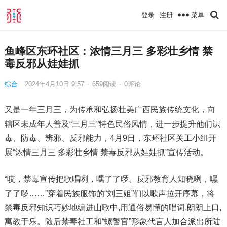
菜单
登录
注册
鱼峰区东环社区：浓情三月三 多彩壮乡情 禁
毒反邪从娃娃抓
综合
2024年4月10日 9:57
·
659
阅读
·
0评论
又是一年三月三，为传承和弘扬壮美广西民族传统文化，向
辖区未成年人普及“三月三”特色民俗风情，进一步提升他们识
毒、防毒、辨邪、反邪能力，4月9日，东环社区关工小组开
展“浓情三月三 多彩壮乡情 禁毒反邪从娃娃抓”宣传活动。
“哎，禁毒宣传把歌唱咧，嘿了了啰。反邪教育人知晓咧，嘿
了了啰……”穿着民族服饰的“刘三姐”们以歌声拉开序幕，将
禁毒反邪知识巧妙地编进山歌中,用通俗易懂的唱词,朗朗上口,
寓教于乐。随后禁毒社工和“螺警官”形象代言人加合派出所陆