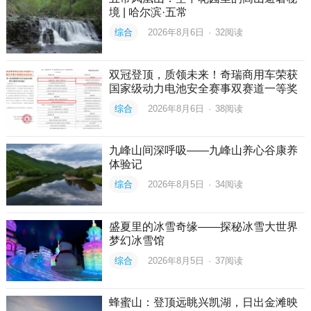
境 | 哈尔滨·五常
综合
2026年8月6日
·
32
阅读
双冠登顶，质领未来！奇瑞商用车荣获
国家级动力电池安全赛事双赛道一等奖
综合
2026年8月6日
·
38
阅读
九峰山间深呼吸——九峰山养心谷康养
体验记
综合
2026年8月5日
·
34
阅读
盛夏里的冰雪奇缘——探秘冰雪大世界
梦幻冰雪馆
综合
2026年8月5日
·
37
阅读
蜂蜜山：登顶远眺兴凯湖，日出金滩映