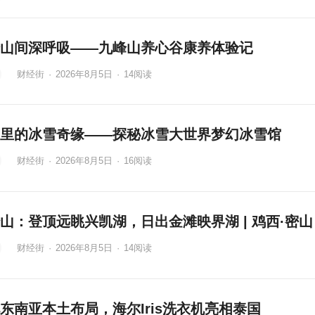
山间深呼吸——九峰山养心谷康养体验记
财经街
·
2026年8月5日
·
14
阅读
里的冰雪奇缘——探秘冰雪大世界梦幻冰雪馆
财经街
·
2026年8月5日
·
16
阅读
山：登顶远眺兴凯湖，日出金滩映界湖 | 鸡西·密山
财经街
·
2026年8月5日
·
14
阅读
东南亚本土布局，海尔Iris洗衣机亮相泰国