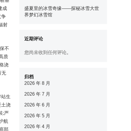
、桩基
建成
盛夏里的冰雪奇缘——探秘冰雪大世
界梦幻冰雪馆
竞争
辐射
近期评论
确保不
您尚未收到任何评论。
高质
格浇
万无
归档
2026 年 8 月
2026 年 7 月
拌站生
凝土浇
2026 年 6 月
装;严
2026 年 5 月
护航
2026 年 4 月
底部