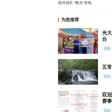
税伴成长 “聚光”发电
为您推荐
光大
台
综合
五常
综合
双冠
赛事
综合