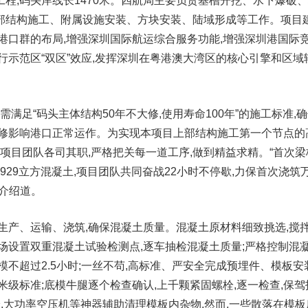
程,码头岸线长1470米。四航局主要负责基槽开挖、水下爆破
部结构施工、附属设施安装、方块安装、陆域形成等工作。项目
港口群的布局,增强深圳国际航运综合服务功能,增强深圳港国际
行示范区“双区”效应,发挥深圳在粤港澳大湾区的核心引擎和区域
需满足“码头主体结构50年不大修,使用寿命100年”的施工标准,
大修影响港口正常运作。为实现本项目上部结构施工第一个节点的
,项目团队各司其职,严格把关每一道工序,做到精益求精。“首次梁
筑929立方混凝土,项目团队共同奋战22小时不停歇,力保首次浇筑
介绍道。
生产、运输、浇筑,确保混凝土质量。混凝土原材料细致挑选,搅
场设置双重混凝土试验检测点,逐车抽检混凝土质量;严格控制混
模不超过2.5小时;一丝不苟,高标准、严安全完成预埋件、模板安
米级标准;底模牛腿逐个检查确认,上千颗紧固螺栓,逐一检查,保驾
枪,大功率空压机等神器辅助清理模板内杂物,然而,一些散落在模板