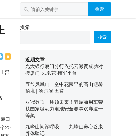
搜索
上
搜索
搜索
近期文章
光大银行厦门分行依托云缴费成功对
目上部
接厦门“凤凰花”拥军平台
五常凤凰山：空中花园里的高山避暑
秘境 | 哈尔滨·五常
双冠登顶，质领未来！奇瑞商用车荣
获国家级动力电池安全赛事双赛道一
等奖
级港口
九峰山间深呼吸——九峰山养心谷康
个20
养体验记