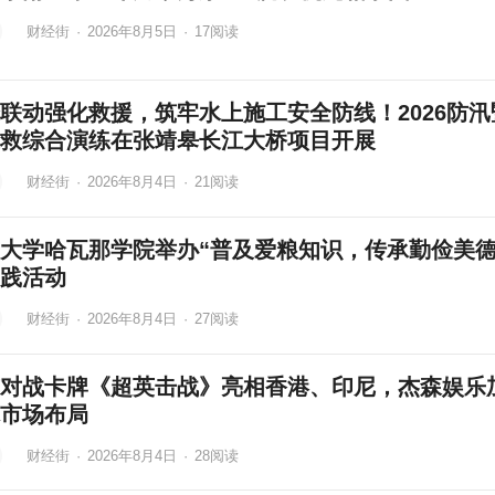
财经街
·
2026年8月5日
·
17
阅读
联动强化救援，筑牢水上施工安全防线！2026防汛
救综合演练在张靖皋长江大桥项目开展
财经街
·
2026年8月4日
·
21
阅读
大学哈瓦那学院举办“普及爱粮知识，传承勤俭美德
践活动
财经街
·
2026年8月4日
·
27
阅读
对战卡牌《超英击战》亮相香港、印尼，杰森娱乐
市场布局
财经街
·
2026年8月4日
·
28
阅读