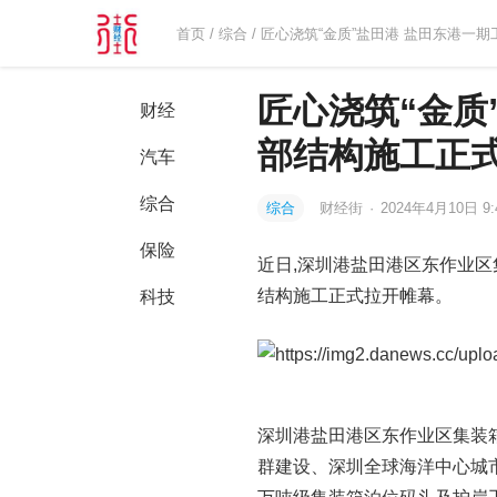
首页
/
综合
/ 匠心浇筑“金质”盐田港 盐田东港
匠心浇筑“金质
财经
部结构施工正
汽车
综合
综合
财经街
·
2024年4月10日 9:
保险
近日,深圳港盐田港区东作业
结构施工正式拉开帷幕。
科技
深圳港盐田港区东作业区集装
群建设、深圳全球海洋中心城