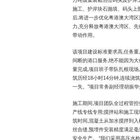
万吨级集装箱泊位码头及护岸工
施工、护岸块石抛填、码头上
后,将进一步优化粤港澳大湾区
力,充分释放粤港澳大湾区、先
带动作用。
该项目建设标准要求高,任务重,
间断的港口服务,绝不能因为
量完成,项目班子带队扎根现场
筑历经18小时14分钟,连续浇
一失。”项目常务副经理胡振华
施工期间,项目团队全过程管控
产线专线专用;搅拌站和施工现
筑时间,混凝土从加水搅拌到入
丝合缝,预埋件安装精度满足毫
安全生产。 “我们采用高压水