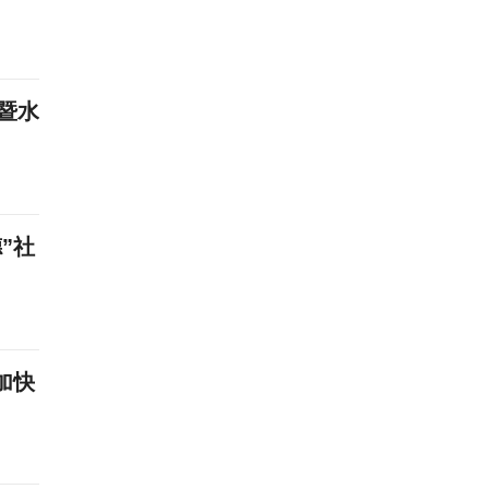
暨水
”社
加快