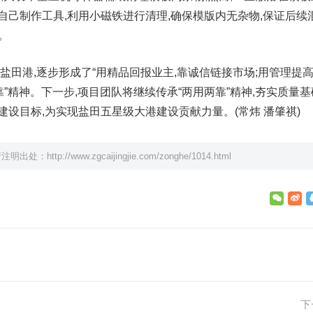
自己制作工具,利用小磁铁进行清理,确保模版内无杂物,保证后续
。
耕盐田港,逐步形成了“用精品回报业主,靠诚信链接市场;用管理提
靠”精神。下一步,项目团队将继续传承“两用两靠”精神,夯实质量基
建设目标,为实现盐田五星级大港建设贡献力量。(常炜 潘肇祺)
请注明出处：
http://www.zgcaijingjie.com/zonghe/1014.html
下