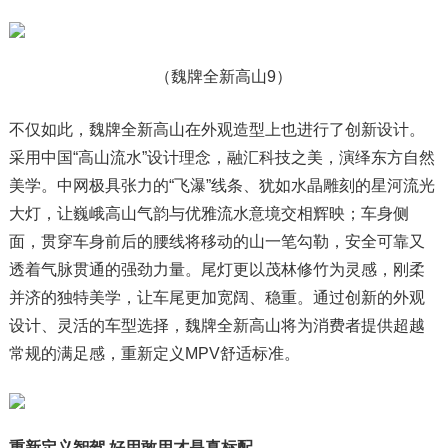
（魏牌全新高山9）
不仅如此，魏牌全新高山在外观造型上也进行了创新设计。
采用中国“高山流水”设计理念，融汇科技之美，演绎东方自然
美学。中网极具张力的“飞瀑”线条、犹如水晶雕刻的星河流光
大灯，让巍峨高山气韵与优雅流水意境交相辉映；车身侧
面，贯穿车身前后的腰线将移动的山一笔勾勒，安全可靠又
透着气脉贯通的强劲力量。尾灯更以茂林修竹为灵感，刚柔
并济的独特美学，让车尾更加宽阔、稳重。通过创新的外观
设计、灵活的车型选择，魏牌全新高山将为消费者提供超越
常规的满足感，重新定义MPV舒适标准。
重新
定义智驾
好用敢用
才是真标配