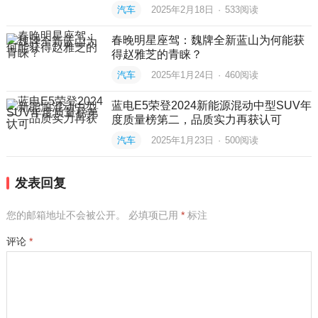
汽车
2025年2月18日
·
533
阅读
春晚明星座驾：魏牌全新蓝山为何能获
得赵雅芝的青睐？
汽车
2025年1月24日
·
460
阅读
蓝电E5荣登2024新能源混动中型SUV年
度质量榜第二，品质实力再获认可
汽车
2025年1月23日
·
500
阅读
发表回复
您的邮箱地址不会被公开。
必填项已用
*
标注
评论
*