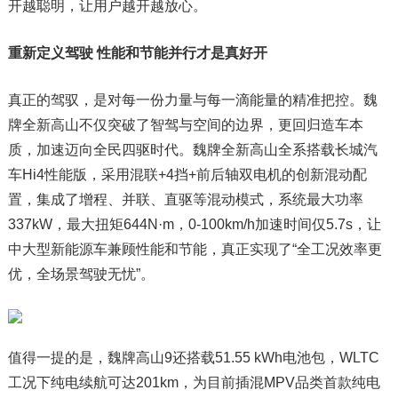
开越聪明，让用户越开越放心。
重新定义驾驶 性能和节能并行才是真好开
真正的驾驭，是对每一份力量与每一滴能量的精准把控。魏
牌全新高山不仅突破了智驾与空间的边界，更回归造车本
质，加速迈向全民四驱时代。魏牌全新高山全系搭载长城汽
车Hi4性能版，采用混联+4挡+前后轴双电机的创新混动配
置，集成了增程、并联、直驱等混动模式，系统最大功率
337kW，最大扭矩644N·m，0-100km/h加速时间仅5.7s，让
中大型新能源车兼顾性能和节能，真正实现了“全工况效率更
优，全场景驾驶无忧”。
值得一提的是，魏牌高山9还搭载51.55 kWh电池包，WLTC
工况下纯电续航可达201km，为目前插混MPV品类首款纯电