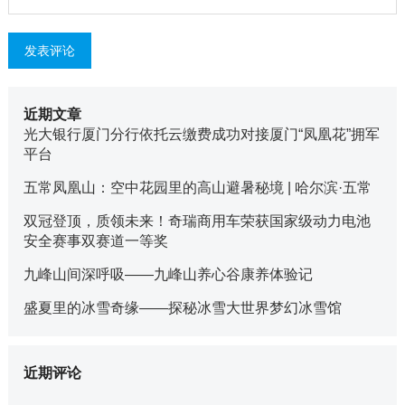
近期文章
光大银行厦门分行依托云缴费成功对接厦门“凤凰花”拥军
平台
五常凤凰山：空中花园里的高山避暑秘境 | 哈尔滨·五常
双冠登顶，质领未来！奇瑞商用车荣获国家级动力电池
安全赛事双赛道一等奖
九峰山间深呼吸——九峰山养心谷康养体验记
盛夏里的冰雪奇缘——探秘冰雪大世界梦幻冰雪馆
近期评论