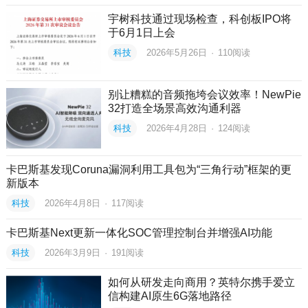
宇树科技通过现场检查，科创板IPO将
于6月1日上会
科技
2026年5月26日
·
110
阅读
别让糟糕的音频拖垮会议效率！NewPie
32打造全场景高效沟通利器
科技
2026年4月28日
·
124
阅读
卡巴斯基发现Coruna漏洞利用工具包为“三角行动”框架的更
新版本
科技
2026年4月8日
·
117
阅读
卡巴斯基Next更新一体化SOC管理控制台并增强AI功能
科技
2026年3月9日
·
191
阅读
如何从研发走向商用？英特尔携手爱立
信构建AI原生6G落地路径