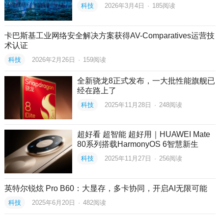
科技
2026年3月4日
·
185
阅读
卡巴斯基工业网络安全解决方案获得AV-Comparatives运营技
术认证
科技
2026年2月26日
·
159
阅读
全新骁龙8正式发布，一大批性能旗舰已
经在路上了
科技
2025年11月28日
·
248
阅读
超好看 超智能 超好用｜HUAWEI Mate
80系列搭载HarmonyOS 6智慧新生
科技
2025年11月27日
·
256
阅读
英特尔锐炫 Pro B60：大显存，多卡协同，开启AI无限可能
科技
2025年6月20日
·
482
阅读