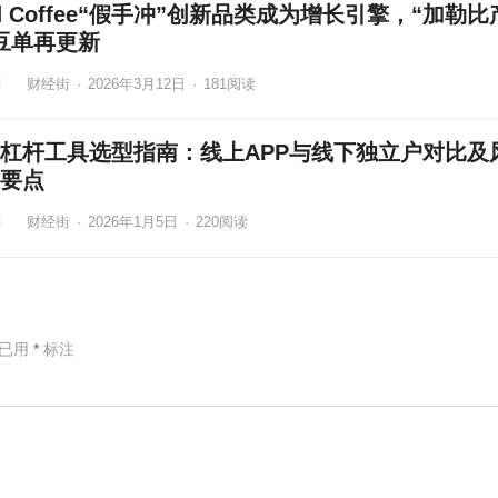
id Coffee“假手冲”创新品类成为增长引擎，“加勒
豆单再更新
财经街
·
2026年3月12日
·
181
阅读
杠杆工具选型指南：线上APP与线下独立户对比及
要点
财经街
·
2026年1月5日
·
220
阅读
项已用
*
标注