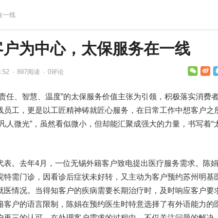
在一线
以客户为中心，太保服务在一线
:52
·
897
阅读
·
0评论
“责任、智慧、温度”的太保服务价值主张为引领，积极落实消费
线员工，更是以工匠精神铸就匠心服务，在日常工作中想客户之
凡人微光”，虽然看似微小，但却能汇聚成强大的力量，书写着“
代表。去年4月，一位无锡外籍客户致电提出医疗服务需求。陈
院特需门诊，因看诊后症状未好转，又主动为客户预约苏州明基
就医情况。当得知客户的疾病需要长期治疗时，及时响应客户要
籍客户的语言限制，陈娟在预约医生时特意选择了有外语能力的
户再三的认可。在处理客户需求的过程中，不仅关注问题的解决