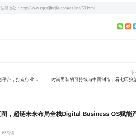
请注明出处：
http://www.zgcaijingjie.com/caijing/63.html
下
315在行动|中国太保：创新碳普惠平台，打造行业标杆
时尚男装的可持续与中国制造，看七匹狼
超链未来布局全栈Digital Business OS赋能
·
63
阅读