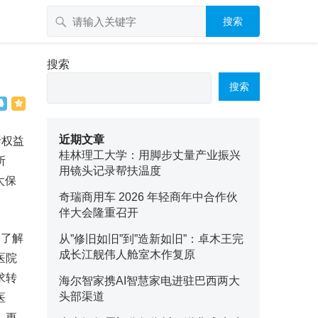
搜索
搜索
搜索
近期文章
者权益
桂林理工大学：用脚步丈量产业振兴
所
用镜头记录帮扶温度
太保
奇瑞商用车 2026 年轻商年中合作伙
伴大会隆重召开
娟了解
从”修旧如旧”到”造新如旧”：卓木王完
成长江舰伟人舱室木作复原
医院
求转
海尔智家携AI智慧家电进驻巴西两大
头部渠道
医
，更