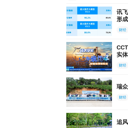
讯飞
形成
财经
CC
实体
财经
瑞众
财经
追风