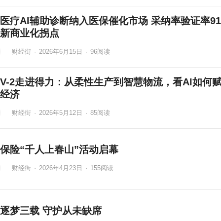
医疗AI辅助诊断纳入医保催化市场 采纳率验证率91
新商业化拐点
财经街
·
2026年6月15日
·
96
阅读
TV-2走进得力：从柔性生产到智慧物流，看AI如何
经济
财经街
·
2026年5月12日
·
85
阅读
保险“千人上春山”活动启幕
财经街
·
2026年4月23日
·
155
阅读
逐梦三载 守护从未缺席