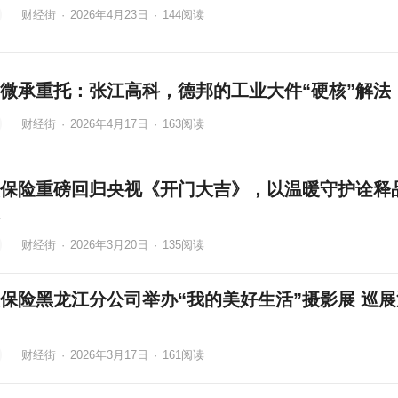
财经街
·
2026年4月23日
·
144
阅读
微承重托：张江高科，德邦的工业大件“硬核”解法
财经街
·
2026年4月17日
·
163
阅读
保险重磅回归央视《开门大吉》，以温暖守护诠释
财经街
·
2026年3月20日
·
135
阅读
保险黑龙江分公司举办“我的美好生活”摄影展 巡展
财经街
·
2026年3月17日
·
161
阅读