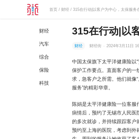
首页
/
财经
/ 315在行动|以客户为中心，太保服务
315在行动|
财经
汽车
财经
财经街
·
2024年3月11日 16
综合
中国太保旗下太平洋健康险以
保险
保护工作要点。直面客户的一
求，急客户之所需。他们就像“
科技
服务”的精彩华章。
陈娟是太平洋健康险一位客服
病情后，预约了无锡市人民医
的多次就诊，并持续跟踪客户
预约至上海的医院，考虑到外
生，周到的服务让她收获了客