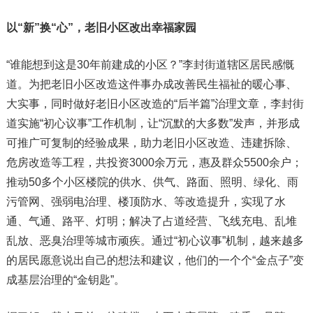
以“新”换“心”，老旧小区改出幸福家园
“谁能想到这是30年前建成的小区？”李封街道辖区居民感慨
道。为把老旧小区改造这件事办成改善民生福祉的暖心事、
大实事，同时做好老旧小区改造的“后半篇”治理文章，李封街
道实施“初心议事”工作机制，让“沉默的大多数”发声，并形成
可推广可复制的经验成果，助力老旧小区改造、违建拆除、
危房改造等工程，共投资3000余万元，惠及群众5500余户；
推动50多个小区楼院的供水、供气、路面、照明、绿化、雨
污管网、强弱电治理、楼顶防水、等改造提升，实现了水
通、气通、路平、灯明；解决了占道经营、飞线充电、乱堆
乱放、恶臭治理等城市顽疾。通过“初心议事”机制，越来越多
的居民愿意说出自己的想法和建议，他们的一个个“金点子”变
成基层治理的“金钥匙”。