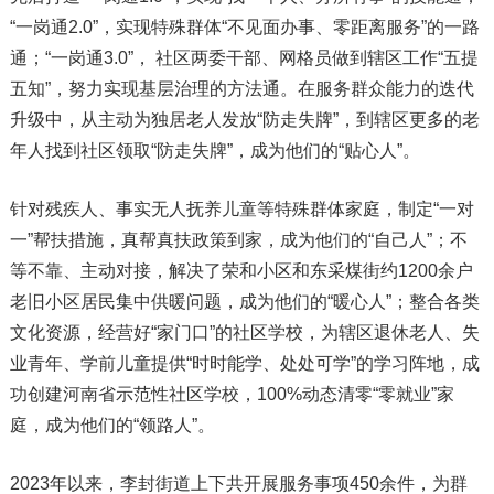
“一岗通2.0”，实现特殊群体“不见面办事、零距离服务”的一路
通；“一岗通3.0”， 社区两委干部、网格员做到辖区工作“五提
五知”，努力实现基层治理的方法通。在服务群众能力的迭代
升级中，从主动为独居老人发放“防走失牌”，到辖区更多的老
年人找到社区领取“防走失牌”，成为他们的“贴心人”。
针对残疾人、事实无人抚养儿童等特殊群体家庭，制定“一对
一”帮扶措施，真帮真扶政策到家，成为他们的“自己人”；不
等不靠、主动对接，解决了荣和小区和东采煤街约1200余户
老旧小区居民集中供暖问题，成为他们的“暖心人”；整合各类
文化资源，经营好“家门口”的社区学校，为辖区退休老人、失
业青年、学前儿童提供“时时能学、处处可学”的学习阵地，成
功创建河南省示范性社区学校，100%动态清零“零就业”家
庭，成为他们的“领路人”。
2023年以来，李封街道上下共开展服务事项450余件，为群