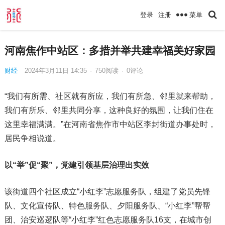
菜单
登录
注册
河南焦作中站区：多措并举共建幸福美好家园
财经
2024年3月11日 14:35
·
750
阅读
·
0评论
“我们有所需、社区就有所应，我们有所急、邻里就来帮助，
我们有所乐、邻里共同分享，这种良好的氛围，让我们住在
这里幸福满满。”在河南省焦作市中站区李封街道办事处时，
居民争相说道。
以“举”促“聚”，党建引领基层治理出实效
该街道四个社区成立“小红李”志愿服务队，组建了党员先锋
队、文化宣传队、特色服务队、夕阳服务队、“小红李”帮帮
团、治安巡逻队等“小红李”红色志愿服务队16支，在城市创