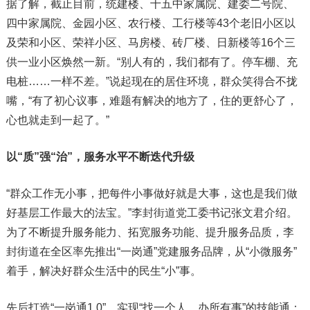
据了解，截止目前，统建楼、十五中家属院、建委二号院、
四中家属院、金园小区、农行楼、工行楼等43个老旧小区以
及荣和小区、荣祥小区、马房楼、砖厂楼、日新楼等16个三
供一业小区焕然一新。“别人有的，我们都有了。停车棚、充
电桩……一样不差。”说起现在的居住环境，群众笑得合不拢
嘴，“有了初心议事，难题有解决的地方了，住的更舒心了，
心也就走到一起了。”
以“质”强“治”，服务水平不断迭代升级
“群众工作无小事，把每件小事做好就是大事，这也是我们做
好基层工作最大的法宝。”李封街道党工委书记张文君介绍。
为了不断提升服务能力、拓宽服务功能、提升服务品质，李
封街道在全区率先推出“一岗通”党建服务品牌，从“小微服务”
着手，解决好群众生活中的民生“小”事。
先后打造“一岗通1.0”，实现“找一个人、办所有事”的技能通；