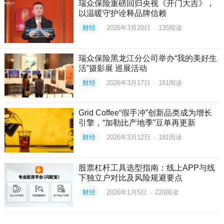
瑞众保险重磅回归央视《开门大吉》，
以温暖守护诠释品牌信赖
财经
2026年3月20日
·
135
阅读
瑞众保险黑龙江分公司举办“我的美好生
活”摄影展 巡展活动
财经
2026年3月17日
·
161
阅读
Grid Coffee“假手冲”创新品类成为增长
引擎，“加勒比产地季”豆单再更新
财经
2026年3月12日
·
181
阅读
股票杠杆工具选型指南：线上APP与线
下独立户对比及风险规避要点
财经
2026年1月5日
·
220
阅读