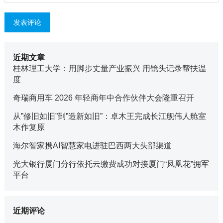
近期文章
桂林理工大学：用脚步丈量产业振兴 用镜头记录帮扶温
度
奇瑞商用车 2026 年轻商年中合作伙伴大会隆重召开
从”修旧如旧”到”造新如旧”：卓木王完成长江舰伟人舱室
木作复原
海尔智家携AI智慧家电进驻巴西两大头部渠道
光大银行厦门分行依托云缴费成功对接厦门“凤凰花”拥军
平台
近期评论