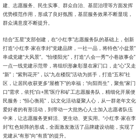
建、志愿服务、民生实事、群众自治、基层治理等方面发挥
优势模范作用，形成了良好氛围，基层服务效果不断显现，
群众满意度不断提升。
结合“五星”支部创建，在“小红李”志愿服务队的基础上，创新
打造“小红李·家在李封”党建品牌，一社一品，将特色“小盆景”
串成党建“大风景”。“怡缕阳光”，打造“八会一秀”“小巷故事会”
一点一线党建示范带，将组织形象彰显在家门口，走“心”又走
“新”；“紫荆花开”，以“九在楼院”活动为抓手，打造“五和”社
区，让居民收获更多“屋檐下”的幸福；“向阳而生”，聚焦“家门
口”需求，依托“白+黑”医疗和矿工志愿服务队，精细化开展便
民服务；“恒心衡苑”，以文化活动凝聚人心，从一群老年文化
爱好者的有形活动，到带动一大批热心人士加入志愿者队伍
中来，让志愿服务更鲜活、更生动、更实用。“小红李·家在李
封”红色矩阵的形成，全面激发激活了品牌建设动能，实现了
党建从“有形”向“有质”的提升。