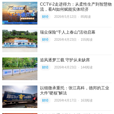
CCTV-2走进得力：从柔性生产到智慧物
流，看AI如何赋能实体经济
财经
2026年5月12日
·
85
阅读
瑞众保险“千人上春山”活动启幕
财经
2026年4月23日
·
155
阅读
追风逐梦三载 守护从未缺席
财经
2026年4月23日
·
144
阅读
以细微承重托：张江高科，德邦的工业
大件“硬核”解法
财经
2026年4月17日
·
163
阅读