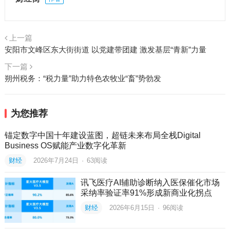
上一篇
安阳市文峰区东大街街道 以党建带团建 激发基层“青新”力量
下一篇
朔州税务：“税力量”助力特色农牧业“畜”势勃发
为您推荐
锚定数字中国十年建设蓝图，超链未来布局全栈Digital
Business OS赋能产业数字化革新
财经
2026年7月24日
·
63
阅读
讯飞医疗AI辅助诊断纳入医保催化市场
采纳率验证率91%形成新商业化拐点
财经
2026年6月15日
·
96
阅读