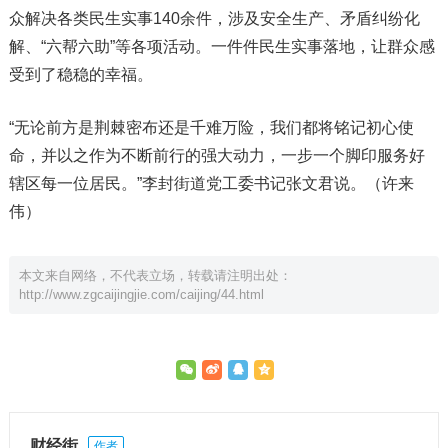
众解决各类民生实事140余件，涉及安全生产、矛盾纠纷化
解、“六帮六助”等各项活动。一件件民生实事落地，让群众感
受到了稳稳的幸福。
“无论前方是荆棘密布还是千难万险，我们都将铭记初心使
命，并以之作为不断前行的强大动力，一步一个脚印服务好
辖区每一位居民。”李封街道党工委书记张文君说。（许来
伟）
本文来自网络，不代表立场，转载请注明出处：
http://www.zgcaijingjie.com/caijing/44.html
财经街
作者