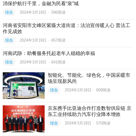
消保护航行千里，金融为民看“泉”城
综合
2024年3月19日
·
596
阅读
河南省安阳市文峰区紫薇大道街道：法治宣传暖人心 普法工
作见成效
综合
2024年3月19日
·
657
阅读
河南武陟：助餐服务托起老年人稳稳的幸福
综合
2024年3月19日
·
641
阅读
智能化、节能化、绿色化，中国采暖市
场呈现新风尚
综合
2024年3月18日
·
609
阅读
京东携手比亚迪合作打造数智供应链 京
东工业持续助力汽车行业降本增效
综合
2024年3月18日
·
570
阅读