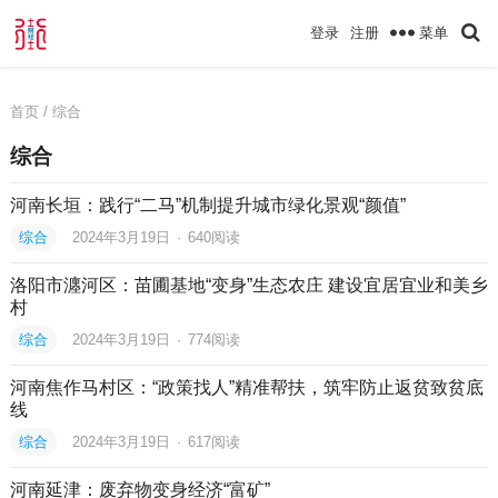
菜单
登录
注册
首页
/ 综合
综合
河南长垣：践行“二马”机制提升城市绿化景观“颜值”
综合
2024年3月19日
·
640
阅读
洛阳市瀍河区：苗圃基地“变身”生态农庄 建设宜居宜业和美乡
村
综合
2024年3月19日
·
774
阅读
河南焦作马村区：“政策找人”精准帮扶，筑牢防止返贫致贫底
线
综合
2024年3月19日
·
617
阅读
河南延津：废弃物变身经济“富矿”