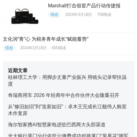
Marshall打击假冒产品行动传捷报
综合
2024年3月18日
·
709
阅读
文化润“青”心 为税务青年成长“赋能蓄势”
综合
2024年3月18日
·
655
阅读
近期文章
桂林理工大学：用脚步丈量产业振兴 用镜头记录帮扶温
度
奇瑞商用车 2026 年轻商年中合作伙伴大会隆重召开
从”修旧如旧”到”造新如旧”：卓木王完成长江舰伟人舱室
木作复原
海尔智家携AI智慧家电进驻巴西两大头部渠道
光大银行厦门分行依托云缴费成功对接厦门“凤凰花”拥军