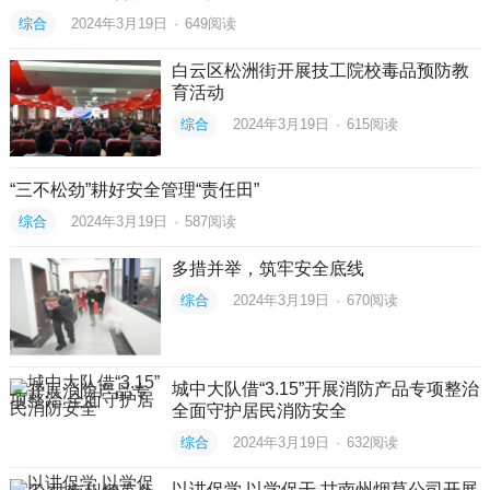
综合
2024年3月19日
·
649
阅读
白云区松洲街开展技工院校毒品预防教
育活动
综合
2024年3月19日
·
615
阅读
“三不松劲”耕好安全管理“责任田”
综合
2024年3月19日
·
587
阅读
多措并举，筑牢安全底线
综合
2024年3月19日
·
670
阅读
城中大队借“3.15”开展消防产品专项整治
全面守护居民消防安全
综合
2024年3月19日
·
632
阅读
以讲促学 以学促干 甘南州烟草公司开展